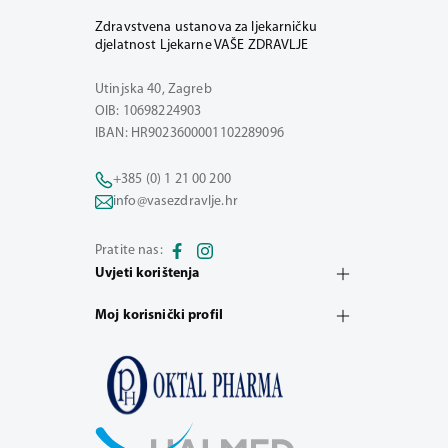
Zdravstvena ustanova za ljekarničku
djelatnost Ljekarne VAŠE ZDRAVLJE
Utinjska 40, Zagreb
OIB: 10698224903
IBAN: HR9023600001102289096
+385 (0) 1 21 00 200
info@vasezdravlje.hr
Pratite nas:
Uvjeti korištenja
Moj korisnički profil