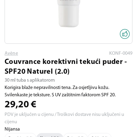
Avène
KONF-0049
Couvrance korektivni tekući puder -
SPF20 Naturel (2.0)
30 ml tuba s aplikatorom
Korigira blaže nepravilnosti tena. Za osjetljivu kožu.
Svilenkaste je teksture. S UV zaštitnim faktorom SPF 20.
29,20
€
PDV je uključen u cijenu / Troškovi dostave nisu uključeni u
cijenu
Nijansa