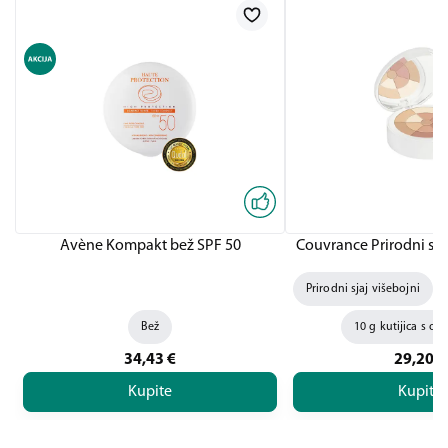
Avène Kompakt bež SPF 50
Couvrance Prirodni sja
Prirodni sjaj višebojni
Bež
10 g kutijica s o
34,43
€
29,20
€
Kupite
Kupite