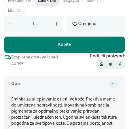
Porcelaine (1.0)
Naturel (2.0)
Beige (2.5)
Sable (3.0)
Miel (4.0)
Omiljeno
Kupite
Podijeli proizvod:
Besplatna dostava iznad
44.99€
Opis
Šminka za uljepšavanje osjetljive kože. Prekriva manje
do umjerene nepravilnosti. Inovativna kombinacija
pigmenata za optimalno prekrivanje: prirodan,
prozračan i ujednačen ten. Ugodna svilenkasta tekstura
pogodna za sve tipove kože. Dugotrajna postojanost.