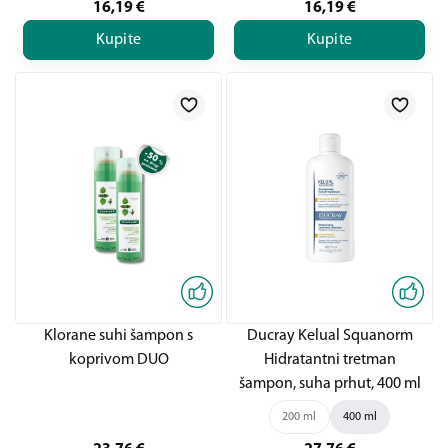
16,19
€
16,19
€
Kupite
Kupite
Klorane suhi šampon s
Ducray Kelual Squanorm
koprivom DUO
Hidratantni tretman
šampon, suha prhut, 400 ml
200 ml
400 ml