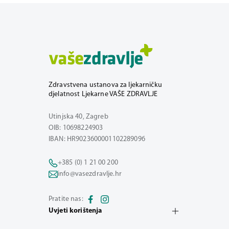
Zdravstvena ustanova za ljekarničku
djelatnost Ljekarne VAŠE ZDRAVLJE
Utinjska 40, Zagreb
OIB: 10698224903
IBAN: HR9023600001102289096
+385 (0) 1 21 00 200
info@vasezdravlje.hr
Pratite nas:
Uvjeti korištenja