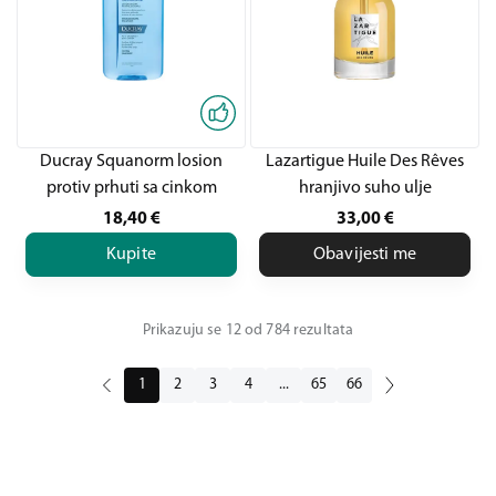
Ducray Squanorm losion
Lazartigue Huile Des Rêves
protiv prhuti sa cinkom
hranjivo suho ulje
18,40
€
33,00
€
Kupite
Obavijesti me
Prikazuju se 12 od 784 rezultata
1
2
3
4
...
65
66