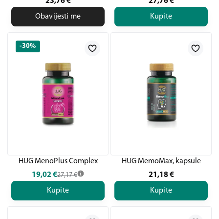
23,76
€
27,76
€
Obavijesti me
Kupite
-30%
HUG MenoPlus Complex
HUG MemoMax, kapsule
19,02
€
21,18
€
27,17
€
Kupite
Kupite