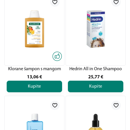
Klorane šampon s mangom
Hedrin All in One Shampoo
13,06
€
25,77
€
Kupite
Kupite