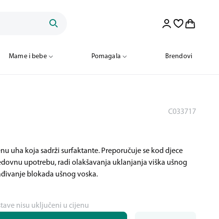
Mame i bebe
Pomagala
Brendovi
C033717
u uha koja sadrži surfaktante. Preporučuje se kod djece
a redovnu upotrebu, radi olakšavanja uklanjanja viška ušnog
rađivanje blokada ušnog voska.
stave nisu uključeni u cijenu