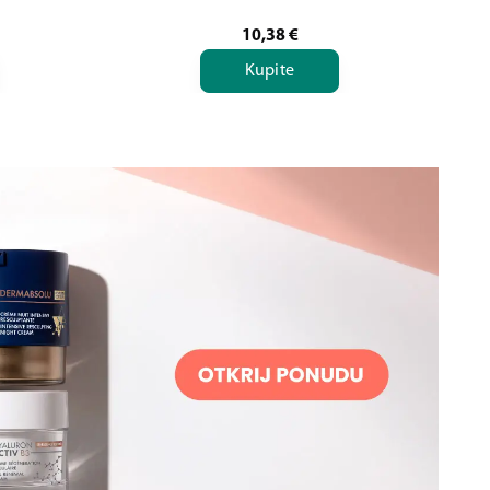
10,38
€
Kupite