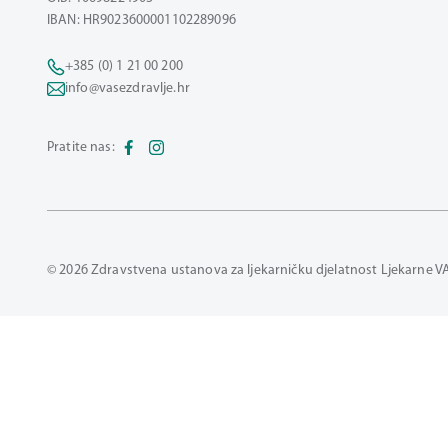
IBAN: HR9023600001102289096
+385 (0) 1 21 00 200
info@vasezdravlje.hr
Pratite nas:
© 2026 Zdravstvena ustanova za ljekarničku djelatnost Ljekarne V