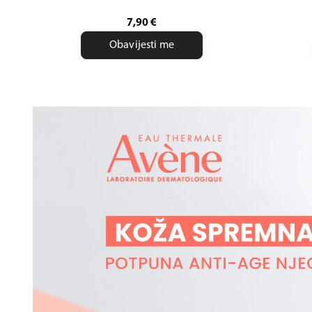
7,90
€
Obavijesti me