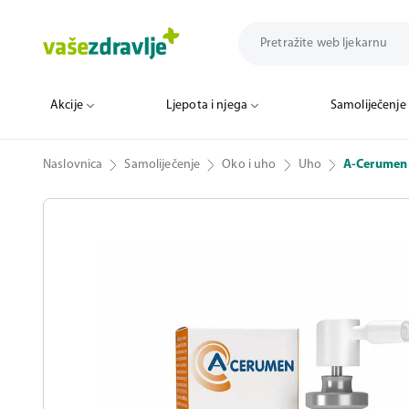
Akcije
Ljepota i njega
Samoliječenje
Naslovnica
Samoliječenje
Oko i uho
Uho
A-Cerumen 