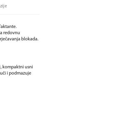
zije
faktante.
 za redovnu
prječavanja blokada.
, kompaktni usni
luči i podmazuje