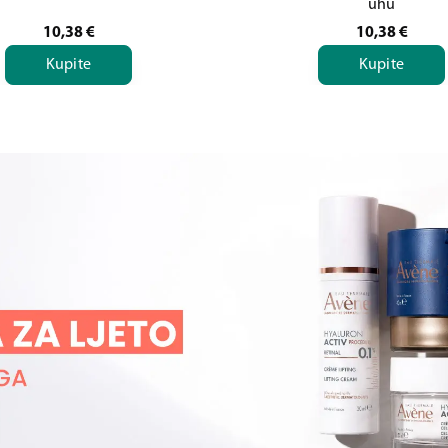
uhu
10,38
€
10,38
€
Kupite
Kupite