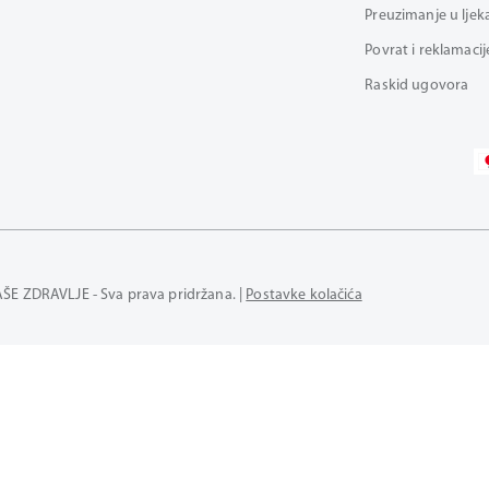
Preuzimanje u ljek
Povrat i reklamacij
Raskid ugovora
AŠE ZDRAVLJE - Sva prava pridržana. |
Postavke kolačića