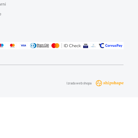
arni
e
Izrada web shopa