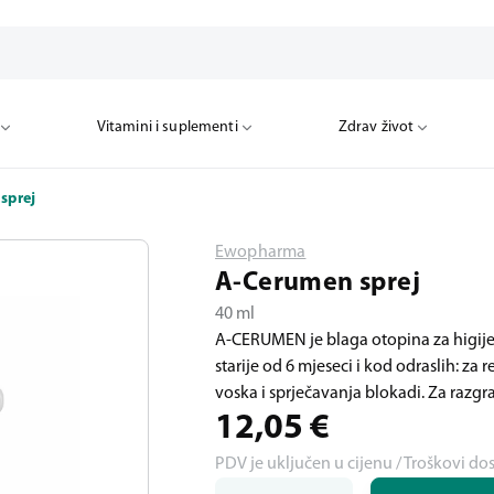
Vitamini i suplementi
Zdrav život
sprej
Ewopharma
A-Cerumen sprej
40 ml
A-CERUMEN je blaga otopina za higijen
starije od 6 mjeseci i kod odraslih: z
voska i sprječavanja blokadi. Za razg
12,05
€
PDV je uključen u cijenu / Troškovi do