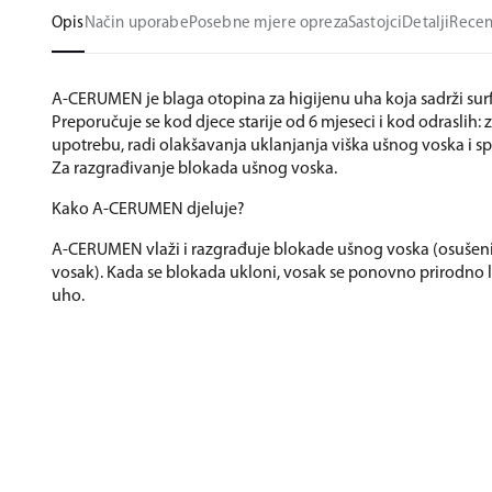
Opis
Način uporabe
Posebne mjere opreza
Sastojci
Detalji
Recen
A-CERUMEN je blaga otopina za higijenu uha koja sadrži sur
Preporučuje se kod djece starije od 6 mjeseci i kod odraslih:
upotrebu, radi olakšavanja uklanjanja viška ušnog voska i s
Za razgrađivanje blokada ušnog voska.
Kako A-CERUMEN djeluje?
A-CERUMEN vlaži i razgrađuje blokade ušnog voska (osušeni
vosak). Kada se blokada ukloni, vosak se ponovno prirodno 
uho.