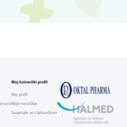
Moj korisnički profil
Moj profil
vatnosti
Moje narudžbe
Savjetujte se s ljekarnikom