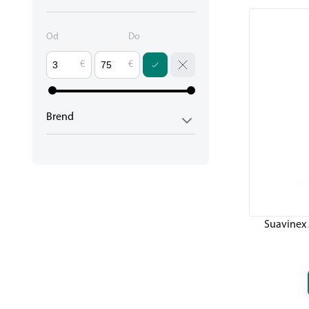
Od
Do
€
€
Brend
Suavinex 