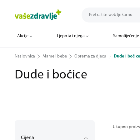
Akcije
Ljepota i njega
Samoliječenje
Naslovnica
Mame i bebe
Oprema za djecu
Dude i bočice
Dude i bočice
Ukupno proiz
Cijena