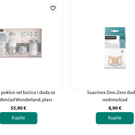
poklon set bočica i duda za
Suavinex Zero.Zero dud
đenčad Wonderland, plavi
nedonoščad
55,90
€
8,90
€
Kupite
Kupite