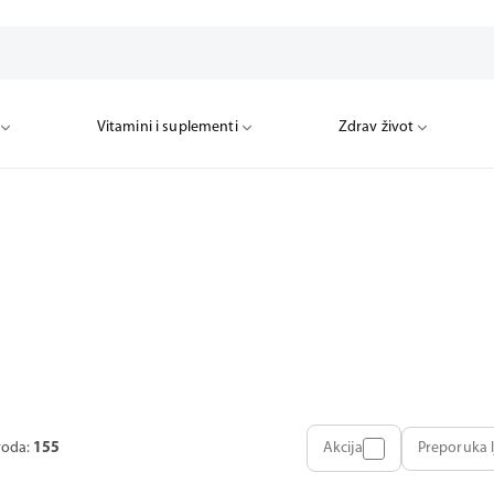
Vitamini i suplementi
Zdrav život
voda:
155
Akcija
Preporuka l