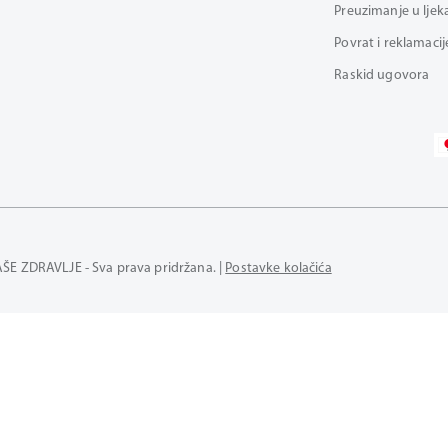
Preuzimanje u ljek
Povrat i reklamacij
Raskid ugovora
AŠE ZDRAVLJE - Sva prava pridržana. |
Postavke kolačića