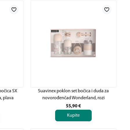
bočica SX
Suavinex poklon set bočica i duda za
, plava
novorođenčad Wonderland, rozi
55,90
€
Kupite