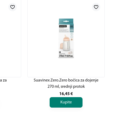
a za
Suavinex Zero.Zero bočica za dojenje
270 ml, srednji protok
16,45
€
Kupite