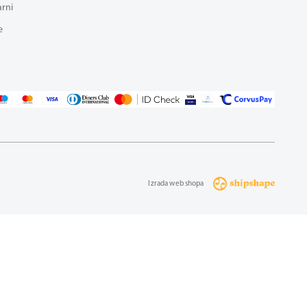
arni
e
Izrada web shopa