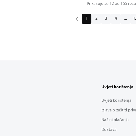
Prikazuju se 12 od 155 rezu
1
2
3
4
...
1
Uvjeti korištenja
Uvjeti korištenja
Izjava o zaštiti pri
Načini plaćanja
Dostava