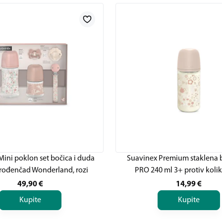
ini poklon set bočica i duda
Suavinex Premium staklena 
rođenčad Wonderland, rozi
PRO 240 ml 3+ protiv kolik
49,90
€
14,99
€
Kupite
Kupite