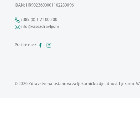
IBAN: HR9023600001102289096
+385 (0) 1 21 00 200
info@vasezdravlje.hr
Pratite nas:
© 2026 Zdravstvena ustanova za ljekarničku djelatnost Ljekarne V