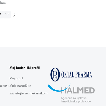
ltata
2
13
Moj korisnički profil
Moj profil
vatnosti
Moje narudžbe
Savjetujte se s ljekarnikom