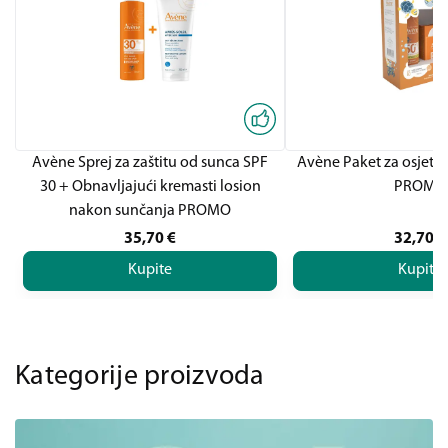
Avène Sprej za zaštitu od sunca SPF
Avène Paket za osjetlj
30 + Obnavljajući kremasti losion
PROMO
nakon sunčanja PROMO
35,70
€
32,70
€
Kupite
Kupite
Kategorije proizvoda