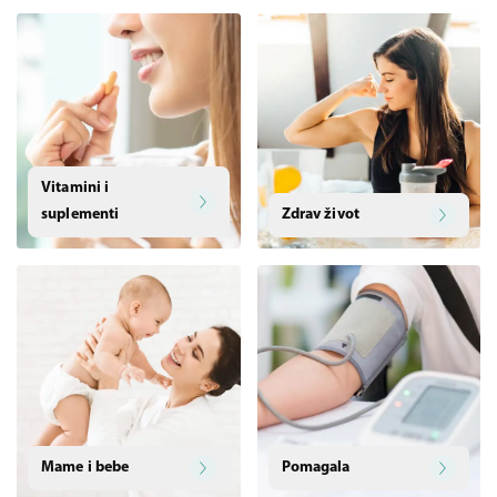
Vitamini i
suplementi
Zdrav život
Mame i bebe
Pomagala