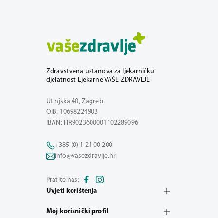
Zdravstvena ustanova za ljekarničku
djelatnost Ljekarne VAŠE ZDRAVLJE
Utinjska 40, Zagreb
OIB: 10698224903
IBAN: HR9023600001102289096
+385 (0) 1 21 00 200
info@vasezdravlje.hr
Pratite nas:
Uvjeti korištenja
Moj korisnički profil