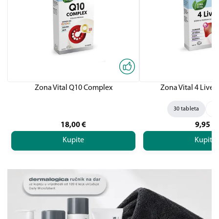
Zona Vital Q10 Complex
Zona Vital 4 Liver,
30 tableta
60
18,00
€
9,95
€
Kupite
Kupite