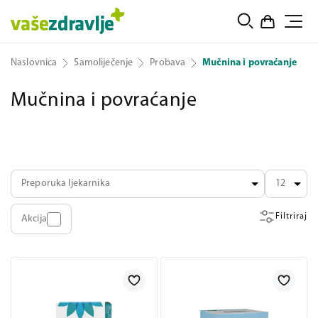
Naslovnica
Samoliječenje
Probava
Mučnina i povraćanje
Mučnina i povraćanje
Preporuka ljekarnika
12
Filtriraj
Akcija