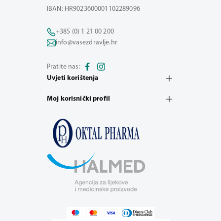
IBAN: HR9023600001102289096
+385 (0) 1 21 00 200
info@vasezdravlje.hr
Pratite nas:
Uvjeti korištenja
Moj korisnički profil