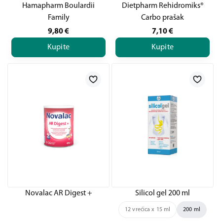
Hamapharm Boulardii
Dietpharm Rehidromiks®
Family
Carbo prašak
9,80
€
7,10
€
Kupite
Kupite
Novalac AR Digest +
Silicol gel 200 ml
12 vrećica x 15 ml
200 ml