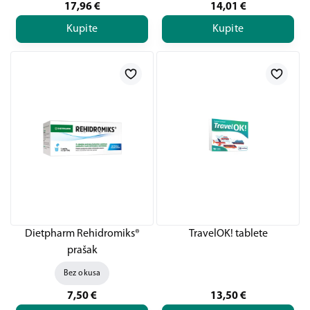
17,96
€
14,01
€
Kupite
Kupite
Dietpharm Rehidromiks®
TravelOK! tablete
prašak
Bez okusa
7,50
€
13,50
€