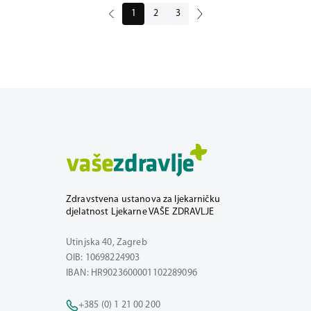
1
2
3
Zdravstvena ustanova za ljekarničku
djelatnost Ljekarne VAŠE ZDRAVLJE
Utinjska 40, Zagreb
OIB: 10698224903
IBAN: HR9023600001102289096
+385 (0) 1 21 00 200