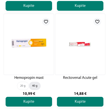
Kupite
Kupite
Hemopropin mast
Rectovenal Acute gel
20 g
40 g
10,99
€
14,88
€
Kupite
Kupite