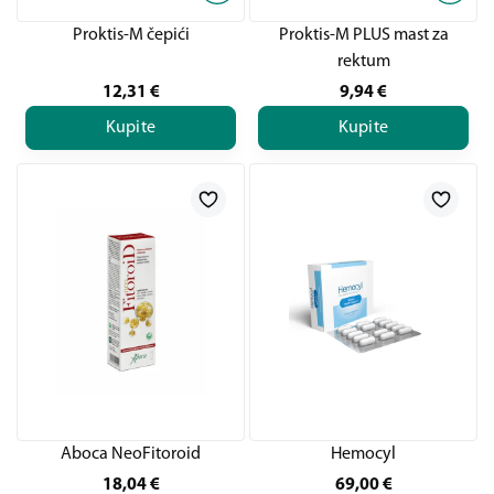
Proktis-M čepići
Proktis-M PLUS mast za
rektum
12,31
€
9,94
€
Kupite
Kupite
Aboca NeoFitoroid
Hemocyl
18,04
€
69,00
€