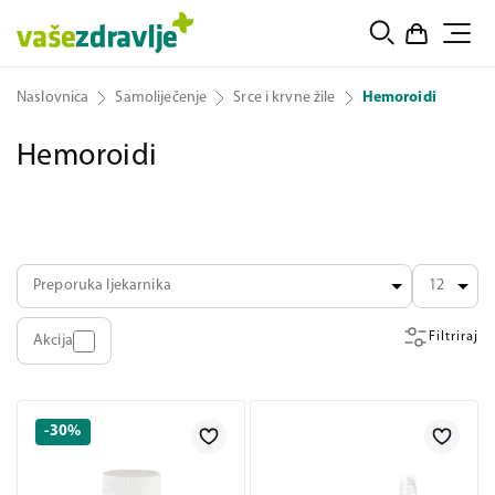
Naslovnica
Samoliječenje
Srce i krvne žile
Hemoroidi
Hemoroidi
Preporuka ljekarnika
12
Filtriraj
Akcija
-30%