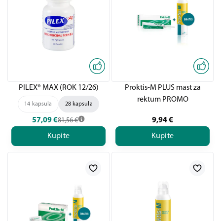
PILEX® MAX (ROK 12/26)
Proktis-M PLUS mast za
rektum PROMO
14 kapsula
28 kapsula
57,09
€
9,94
€
81,56
€
Kupite
Kupite