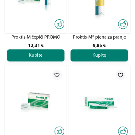
Proktis-M čepići PROMO
Proktis-M® pjena za pranje
12,31
€
9,85
€
Kupite
Kupite