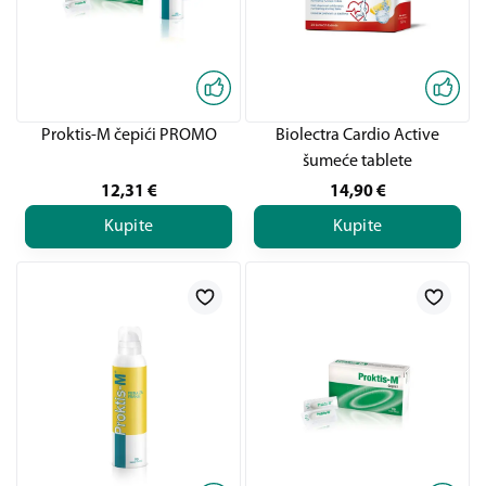
Proktis-M čepići PROMO
Biolectra Cardio Active
šumeće tablete
12,31
€
14,90
€
Kupite
Kupite