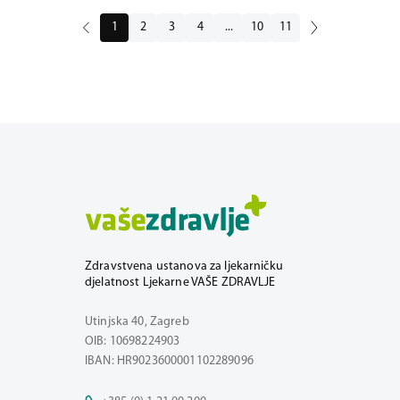
1
2
3
4
...
10
11
Zdravstvena ustanova za ljekarničku
djelatnost Ljekarne VAŠE ZDRAVLJE
Utinjska 40, Zagreb
OIB: 10698224903
IBAN: HR9023600001102289096