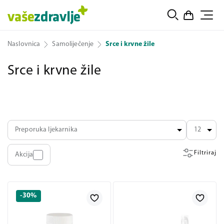
Naslovnica
Samoliječenje
Srce i krvne žile
Srce i krvne žile
Preporuka ljekarnika
12
Filtriraj
Akcija
-30%