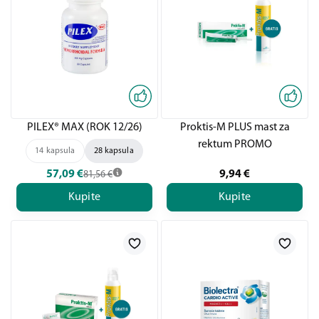
PILEX® MAX (ROK 12/26)
Proktis-M PLUS mast za
rektum PROMO
14 kapsula
28 kapsula
57,09
€
9,94
€
81,56
€
Kupite
Kupite