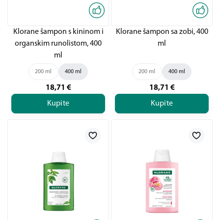
Klorane šampon s kininom i
Klorane šampon sa zobi, 400
organskim runolistom, 400
ml
ml
200 ml
400 ml
200 ml
400 ml
18,71
€
18,71
€
Kupite
Kupite