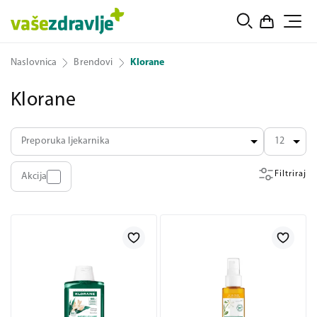
Naslovnica
Brendovi
Klorane
Klorane
Preporuka ljekarnika
12
Filtriraj
Akcija