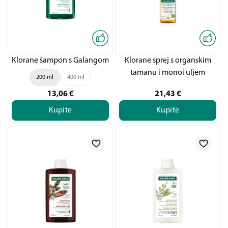
Klorane šampon s Galangom
Klorane sprej s organskim
tamanu i monoi uljem
200 ml
400 ml
13,06
€
21,43
€
Kupite
Kupite