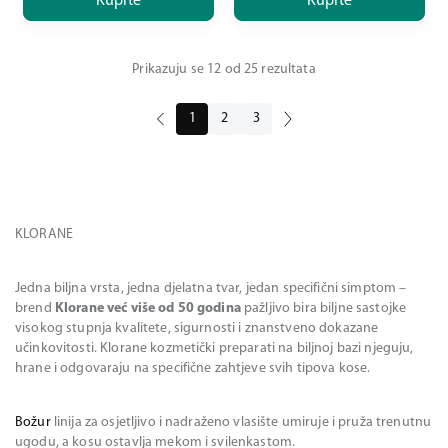
Kupite
Kupite
Prikazuju se 12 od 25 rezultata
1
2
3
KLORANE
Jedna biljna vrsta, jedna djelatna tvar, jedan specifični simptom –
brend
Klorane već više od 50 godina
pažljivo bira biljne sastojke
visokog stupnja kvalitete, sigurnosti i znanstveno dokazane
učinkovitosti. Klorane kozmetički preparati na biljnoj bazi njeguju,
hrane i odgovaraju na specifične zahtjeve svih tipova kose.
Božur
linija za osjetljivo i nadraženo vlasište umiruje i pruža trenutnu
ugodu, a kosu ostavlja mekom i svilenkastom.