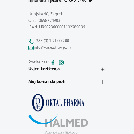
djelatnost Ljekarne VAŠE ZDRAVLJE
Utinjska 40, Zagreb
OIB: 10698224903
IBAN: HR9023600001102289096
+385 (0) 1 21 00 200
info@vasezdravlje.hr
Pratite nas:
Uvjeti korištenja
Moj korisnički profil