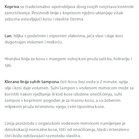
Kopriva
se tradicionalno upotrebljava zbog svojih svojstava kontrole
zamašćivanja. Proizvodi linije s koprivom nježno uklanjaju višak
sebuma ostavljajući kosu i vlasište čistima.
Lan
, biljka s podatnim i otpornim vlaknima, jača vlasi i daje kosi
dugotrajan volumen i mekoću.
Hranjiva linija za kosu s mangom suhoj kosi pruža zaštitu, hidraciju i
sjaj.
Klorane linija suhih šampona
čisti kosu bez vode u 2 minute, upija
ulje i kosi daje volumen. Suhi šampon s vodenom metvicom može se
koristiti nakon vježbanja ili kod kose izložene onečišćenju, suhi
šampon s koprivom pogodan je za masnu kosu, a sa zobenim
mlijekom pruža intenzivnu njegu svim tipovima kose.
Linija proizvoda s organskom vodenom metvicom namijenjen je
detoksikaciji normalne kose, štiti od onečišćenja, hladi i intenzivno
čisti kožu održavajući ravnotežu vlasišta.