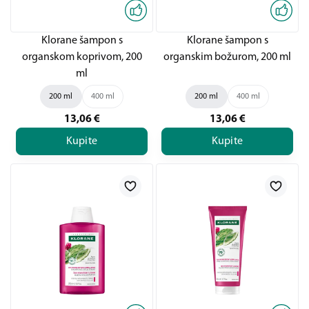
Klorane šampon s
Klorane šampon s
organskom koprivom, 200
organskim božurom, 200 ml
ml
200 ml
400 ml
200 ml
400 ml
13,06
€
13,06
€
Kupite
Kupite