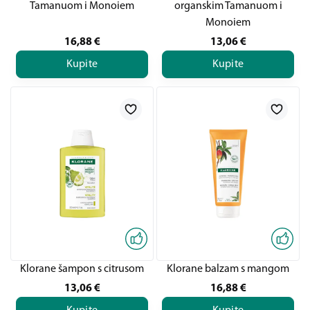
Tamanuom i Monoiem
organskim Tamanuom i
Monoiem
16,88
€
13,06
€
Kupite
Kupite
Klorane šampon s citrusom
Klorane balzam s mangom
13,06
€
16,88
€