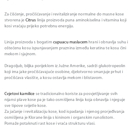
Za čišćenje, pročišćavanje i revitaliziranje normalne do masne kose
stvorena je
Citrus
linija proizvoda puna aminokiselina i vitamina koji
kosi vraćaju prijeko potrebnu energiju.
Linija proizvoda s bogatim
cupuacu maslacem
hrani i obnavlja suhu i
oštećenu kosu ispunjavanjem praznina između keratina te kosu čini
mekom i sjajnom.
Dragoljub, biljka porijeklom iz Južne Amerike, sadrži glukotropeolin
koji ima jake pročišćavajuće osobine, djelotvorno smanjuje prhut i
pročišćava vlasište, a kosu ostavlja mekom i blistavom.
Cvjetovi kamilice
se tradicionalno koriste za posvjetljivanje svih
nijansi plave kose pa je tako osmišljena linija koja obnavlja i njeguje
sve tipove svijetle kose.
Za jačanje i revitalizaciju kose, kod ispadanja i njenog prorjeđivanja
osmišljena je Klorane linija s kininom i organskim runolistom.
Pomaže potaknuti rast kose i vraća strukturu vlasi.