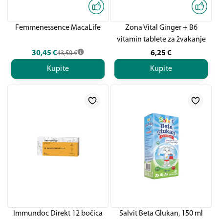
Femmenessence MacaLife
Zona Vital Ginger + B6
vitamin tablete za žvakanje
30,45
€
6,25
€
43,50
€
Kupite
Kupite
Immundoc Direkt 12 bočica
Salvit Beta Glukan, 150 ml