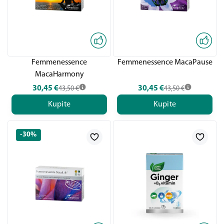
Femmenessence
Femmenessence MacaPause
MacaHarmony
30,45
€
30,45
€
43,50
€
43,50
€
Kupite
Kupite
-30%