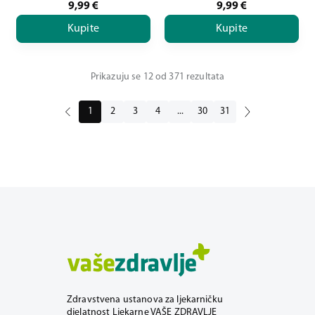
9,99
€
9,99
€
Kupite
Kupite
Prikazuju se 12 od 371 rezultata
1
2
3
4
...
30
31
Zdravstvena ustanova za ljekarničku
djelatnost Ljekarne VAŠE ZDRAVLJE