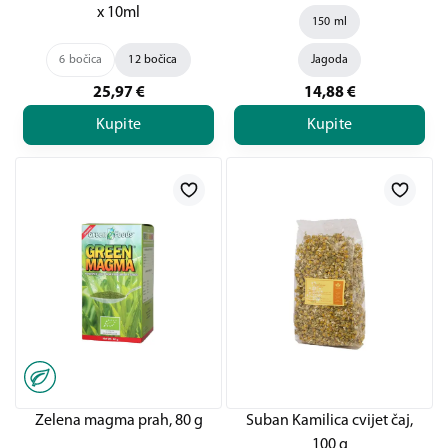
x 10ml
150 ml
6 bočica
12 bočica
Jagoda
25,97
€
14,88
€
Kupite
Kupite
Zelena magma prah, 80 g
Suban Kamilica cvijet čaj,
100 g