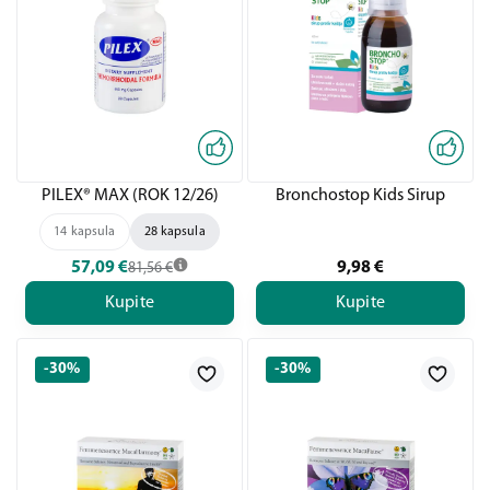
PILEX® MAX (ROK 12/26)
Bronchostop Kids Sirup
14 kapsula
28 kapsula
57,09
€
9,98
€
81,56
€
Kupite
Kupite
-30%
-30%