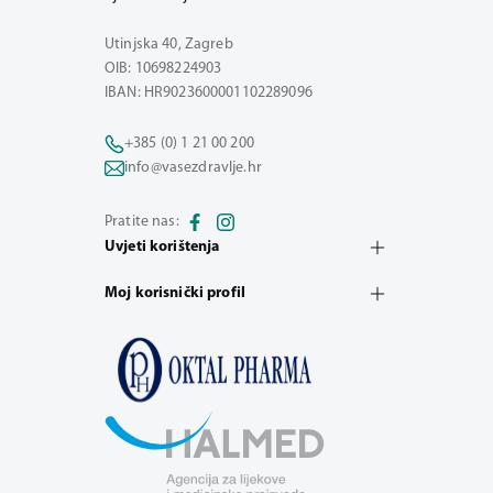
Utinjska 40, Zagreb
OIB: 10698224903
IBAN: HR9023600001102289096
+385 (0) 1 21 00 200
info@vasezdravlje.hr
Pratite nas:
Uvjeti korištenja
Moj korisnički profil