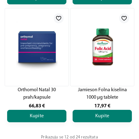
Orthomol Natal 30
Jamieson Folna kiselina
prah/kapsule
1000 μg tablete
66,83
€
17,97
€
Kupite
Kupite
Prikazuju se 12 od 24 rezultata