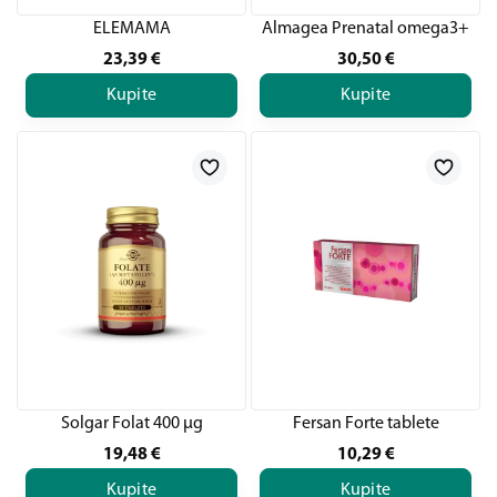
ELEMAMA
Almagea Prenatal omega3+
23,39
€
30,50
€
Kupite
Kupite
Solgar Folat 400 µg
Fersan Forte tablete
19,48
€
10,29
€
Kupite
Kupite