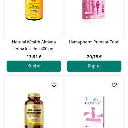
Natural Wealth Aktivna
Hamapharm Prenatal Total
folna kiselina 400 µg
13,91
€
20,75
€
Kupite
Kupite