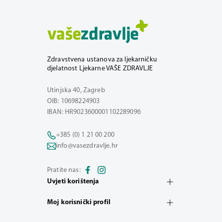
Zdravstvena ustanova za ljekarničku
djelatnost Ljekarne VAŠE ZDRAVLJE
Utinjska 40, Zagreb
OIB: 10698224903
IBAN: HR9023600001102289096
+385 (0) 1 21 00 200
info@vasezdravlje.hr
Pratite nas:
Uvjeti korištenja
Moj korisnički profil