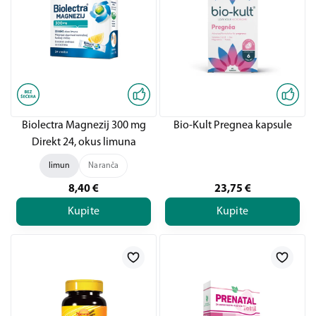
Biolectra Magnezij 300 mg
Bio-Kult Pregnea kapsule
Direkt 24, okus limuna
limun
Naranča
8,40
€
23,75
€
Kupite
Kupite