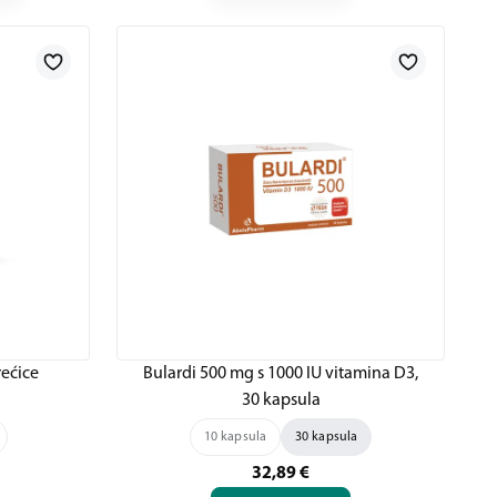
ećice
Bulardi 500 mg s 1000 IU vitamina D3,
30 kapsula
10 kapsula
30 kapsula
32,89
€