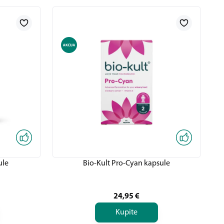
ule
Bio-Kult Pro-Cyan kapsule
24,95
€
Kupite