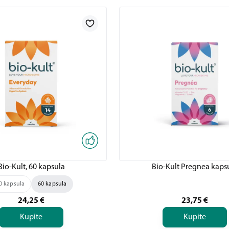
Bio-Kult, 60 kapsula
Bio-Kult Pregnea kaps
0 kapsula
60 kapsula
24,25
€
23,75
€
Kupite
Kupite