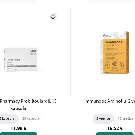
 Pharmacy ProbiBoulardii, 15
Immundoc Aminoflu, 3 vr
kapsula
5 kapsula
30 kapsula
3 vrećice
10 vrećica
11,98
€
16,52
€