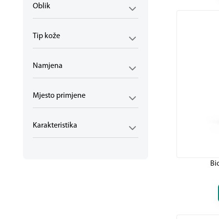
Oblik
Tip kože
Namjena
Mjesto primjene
Karakteristika
Bi