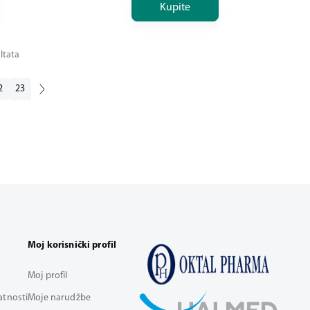
Kupite
ltata
2
23
Moj korisnički profil
Moj profil
vatnosti
Moje narudžbe