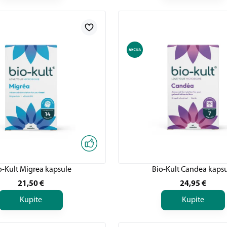
o-Kult Migrea kapsule
Bio-Kult Candea kaps
21,50
€
24,95
€
Kupite
Kupite