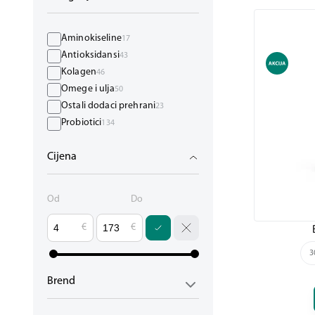
Aminokiseline
17
Antioksidansi
43
Kolagen
46
Omege i ulja
50
Ostali dodaci prehrani
23
Probiotici
134
Cijena
Od
Do
€
€
3
Brend