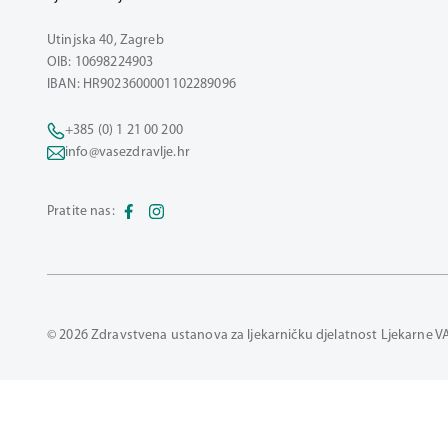
Utinjska 40, Zagreb
OIB: 10698224903
IBAN: HR9023600001102289096
+385 (0) 1 21 00 200
info@vasezdravlje.hr
Pratite nas:
© 2026 Zdravstvena ustanova za ljekarničku djelatnost Ljekarne V