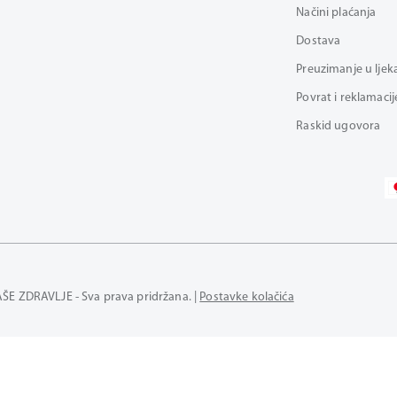
Načini plaćanja
Dostava
Preuzimanje u ljek
Povrat i reklamacij
Raskid ugovora
AŠE ZDRAVLJE - Sva prava pridržana. |
Postavke kolačića