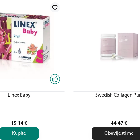
Linex Baby
Swedish Collagen Pu
15,14
€
44,47
€
Kupite
Obavijesti me