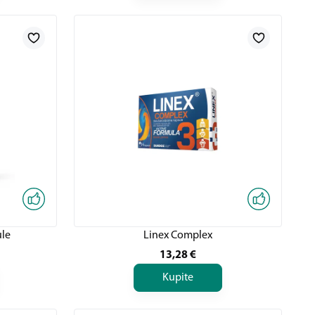
ule
Linex Complex
13,28
€
Kupite