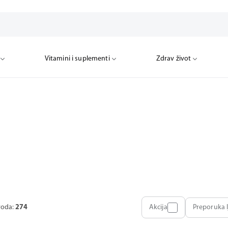
Vitamini i suplementi
Zdrav život
voda:
274
Akcija
Preporuka l