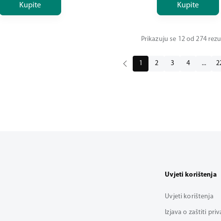
Kupite
Kupite
Prikazuju se 12 od 274 rezu
1
2
3
4
...
2
Uvjeti korištenja
Uvjeti korištenja
Izjava o zaštiti pri