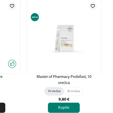
re
Master of Pharmacy Probifast, 10
vrećica
10 vrećica
20 vrećica
9,80
€
Kupite