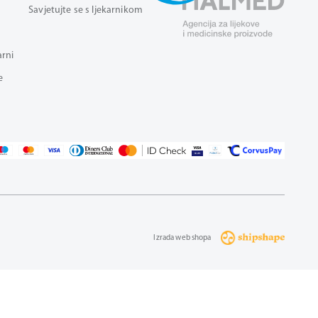
Savjetujte se s ljekarnikom
arni
e
Izrada web shopa