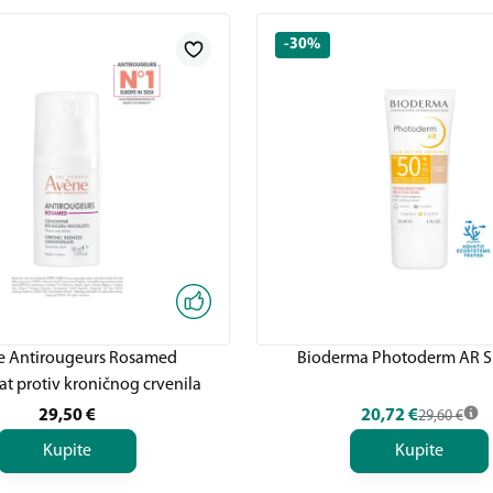
-30%
 Antirougeurs Rosamed
Bioderma Photoderm AR S
t protiv kroničnog crvenila
29,50
€
20,72
€
29,60
€
Kupite
Kupite