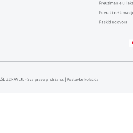
Preuzimanje u ljek
Povrat i reklamacij
Raskid ugovora
AŠE ZDRAVLJE - Sva prava pridržana. |
Postavke kolačića