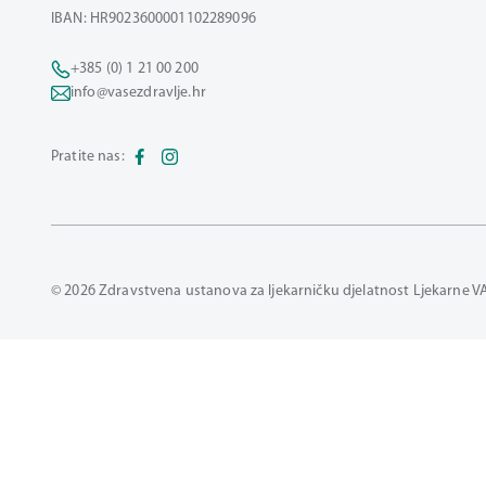
IBAN: HR9023600001102289096
+385 (0) 1 21 00 200
info@vasezdravlje.hr
Pratite nas:
© 2026 Zdravstvena ustanova za ljekarničku djelatnost Ljekarne V