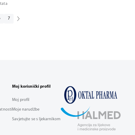
ltata
6
7
Moj korisnički profil
Moj profil
vatnosti
Moje narudžbe
Savjetujte se s ljekarnikom