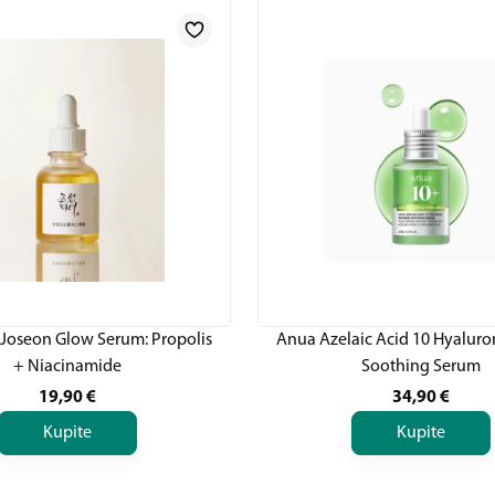
 Joseon Glow Serum: Propolis
Anua Azelaic Acid 10 Hyalur
+ Niacinamide
Soothing Serum
19,90
€
34,90
€
Kupite
Kupite