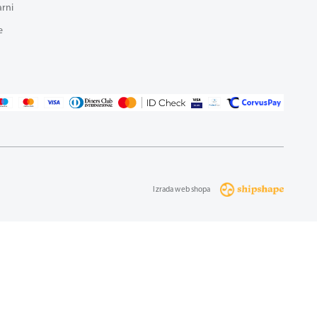
arni
e
Izrada web shopa