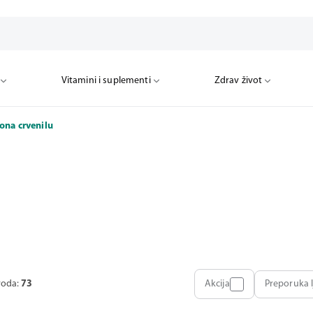
Vitamini i suplementi
Zdrav život
ona crvenilu
voda:
73
Akcija
Preporuka l