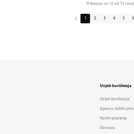
Prikazuju se 12 od 73 rezu
1
2
3
4
5
Uvjeti korištenja
Uvjeti korištenja
Izjava o zaštiti pri
Načini plaćanja
Dostava