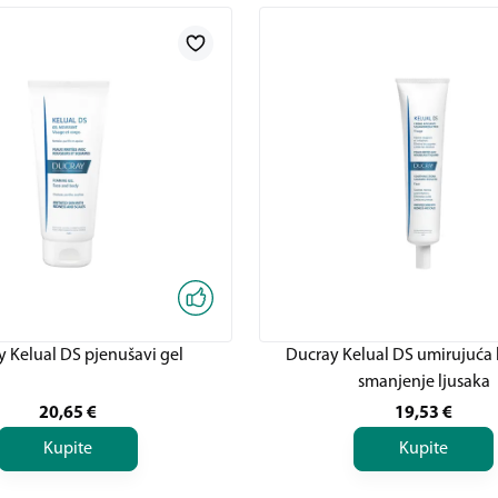
 Kelual DS pjenušavi gel
Ducray Kelual DS umirujuća
smanjenje ljusaka
20,65
€
19,53
€
Kupite
Kupite