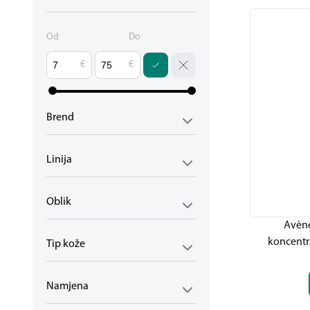
Od
Do
€
€
Brend
Linija
Oblik
Avène
koncentra
Tip kože
Namjena