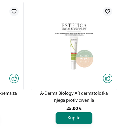
 krema za
A-Derma Biology AR dermatološka
njega protiv crvenila
25,00
€
Kupite