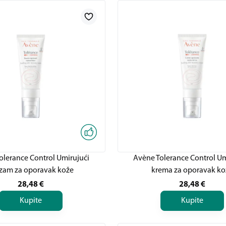
olerance Control Umirujući
Avène Tolerance Control U
zam za oporavak kože
krema za oporavak ko
28,48
€
28,48
€
Kupite
Kupite