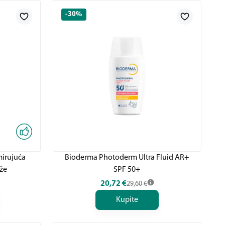
-30%
mirujuća
Bioderma Photoderm Ultra Fluid AR+
že
SPF 50+
20,72
€
29,60
€
Kupite