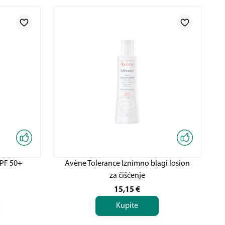
PF 50+
Avène Tolerance Iznimno blagi losion
za čišćenje
15,15
€
Kupite