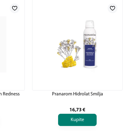
on Redness
Pranarom Hidrolat Smilja
16,73
€
Kupite