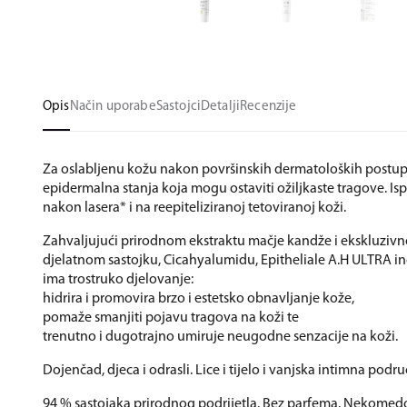
Opis
Način uporabe
Sastojci
Detalji
Recenzije
Za oslabljenu kožu nakon površinskih dermatoloških postup
epidermalna stanja koja mogu ostaviti ožiljkaste tragove. Is
nakon lasera* i na reepiteliziranoj tetoviranoj koži.
Zahvaljujući prirodnom ekstraktu mačje kandže i ekskluzi
djelatnom sastojku, Cicahyalumidu, Epitheliale A.H ULTRA i
ima trostruko djelovanje:
hidrira i promovira brzo i estetsko obnavljanje kože,
pomaže smanjiti pojavu tragova na koži te
trenutno i dugotrajno umiruje neugodne senzacije na koži.
Dojenčad, djeca i odrasli. Lice i tijelo i vanjska intimna podru
94 % sastojaka prirodnog podrijetla. Bez parfema. Nekome