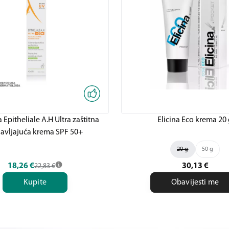
Epitheliale A.H Ultra zaštitna
Elicina Eco krema 20
avljajuća krema SPF 50+
20 g
50 g
18,26
€
30,13
€
22,83
€
Kupite
Obavijesti me