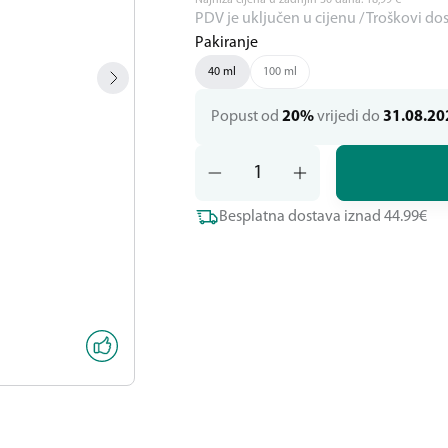
Najniža cijena u zadnjih 30 dana:
18,99
€
PDV je uključen u cijenu / Troškovi do
Pakiranje
40 ml
100 ml
Popust od
20%
vrijedi do
31.08.20
Besplatna dostava iznad 44.99€