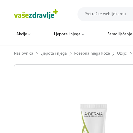
Akcije
Ljepota i njega
Samoliječenje
Naslovnica
Ljepota i njega
Posebna njega kože
Ožiljci