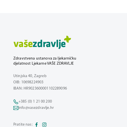
Zdravstvena ustanova za ljekarničku
djelatnost Ljekarne VAŠE ZDRAVLJE
Utinjska 40, Zagreb
OIB: 10698224903
IBAN: HR9023600001102289096
+385 (0) 1 21 00 200
info@vasezdravlje.hr
Pratite nas: