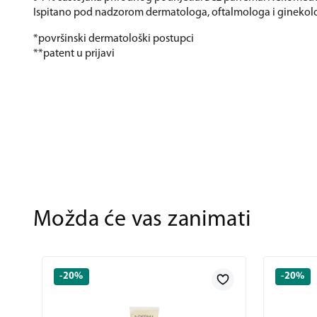
Ispitano pod nadzorom dermatologa, oftalmologa i ginekol
*površinski dermatološki postupci
**patent u prijavi
Možda će vas zanimati
-20%
-20%