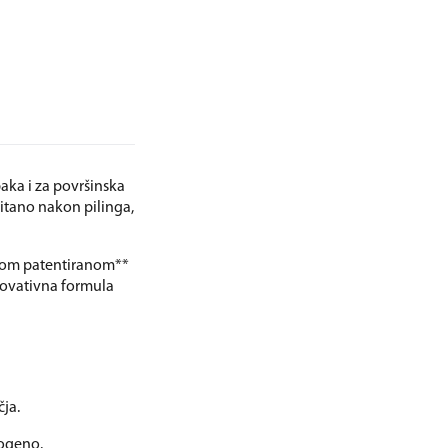
aka i za površinska
pitano nakon pilinga,
vnom patentiranom**
novativna formula
čja.
dogeno.