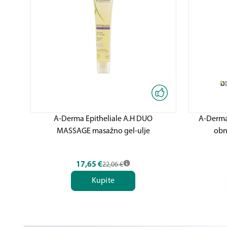
A-Derma Epitheliale A.H DUO
A-Derma 
MASSAGE masažno gel-ulje
obn
17,65
€
22,06
€
Kupite