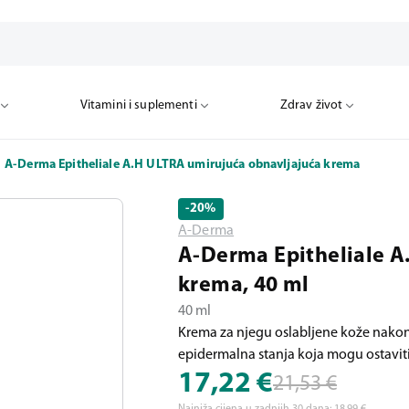
Vitamini i suplementi
Zdrav život
A-Derma Epitheliale A.H ULTRA umirujuća obnavljajuća krema
-20
%
A-Derma
A-Derma Epitheliale A
krema, 40 ml
40 ml
Krema za njegu oslabljene kože nakon
epidermalna stanja koja mogu ostaviti 
17,22
€
21,53
€