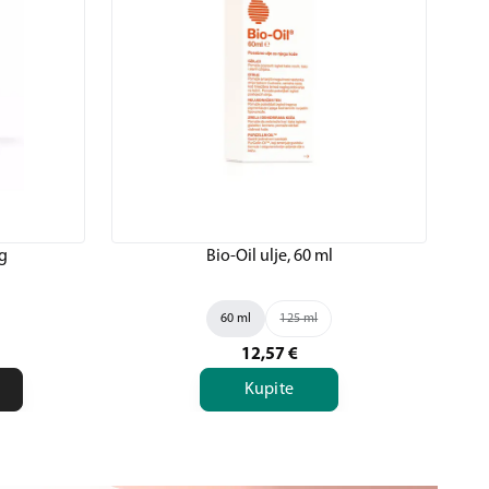
 g
Bio-Oil ulje, 60 ml
U
60 ml
125 ml
12,57
€
Kupite