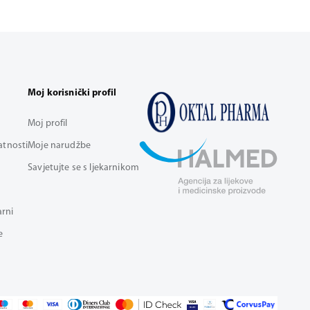
Moj korisnički profil
Moj profil
vatnosti
Moje narudžbe
Savjetujte se s ljekarnikom
arni
e