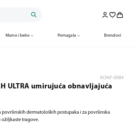
Mame i bebe
Pomagala
Brendovi
KONF-0084
.H ULTRA umirujuća obnavljajuća
 površinskih dermatoloških postupaka i za površinska
ožiljkaste tragove.