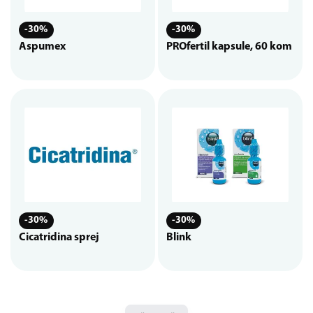
-30%
-30%
Aspumex
PROfertil kapsule, 60 kom
-30%
-30%
Cicatridina sprej
Blink