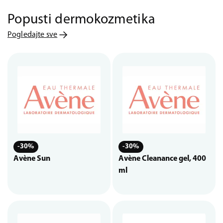
Popusti dermokozmetika
Pogledajte sve
-30%
-30%
Avène Sun
Avène Cleanance gel, 400
ml