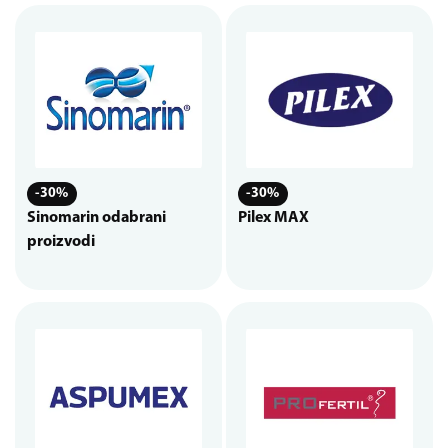
-30%
-30%
Sinomarin odabrani
Pilex MAX
proizvodi