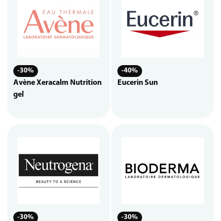
-30%
-40%
Avène Xeracalm Nutrition
Eucerin Sun
gel
-30%
-30%