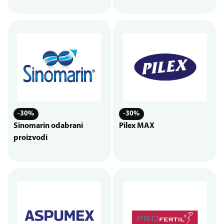
-30%
-30%
Sinomarin odabrani
Pilex MAX
proizvodi