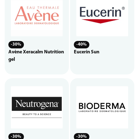
-30%
-40%
Avène Xeracalm Nutrition
Eucerin Sun
gel
-30%
-30%