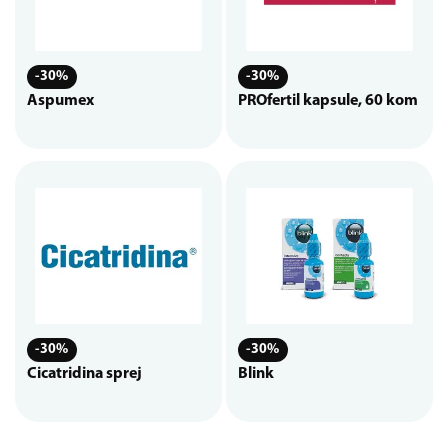
-30%
-30%
Aspumex
PROfertil kapsule, 60 kom
-30%
-30%
Cicatridina sprej
Blink