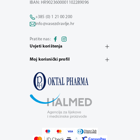
IBAN: HR9023600001102289096
+385 (0) 1 21 00 200
info@vasezdravlje.hr
Pratite nas:
Uvjeti korištenja
Moj korisnički profil