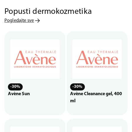
Popusti dermokozmetika
Pogledajte sve
-30%
-30%
Avène Sun
Avène Cleanance gel, 400
ml