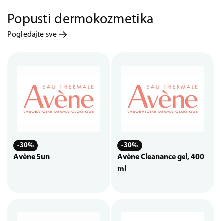
Popusti dermokozmetika
Pogledajte sve
-30%
-30%
Avène Sun
Avène Cleanance gel, 400
ml