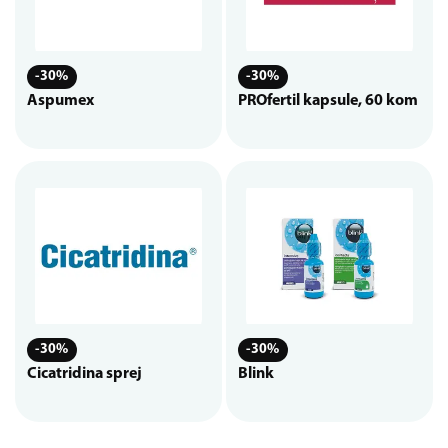
-30%
-30%
Aspumex
PROfertil kapsule, 60 kom
-30%
-30%
Cicatridina sprej
Blink