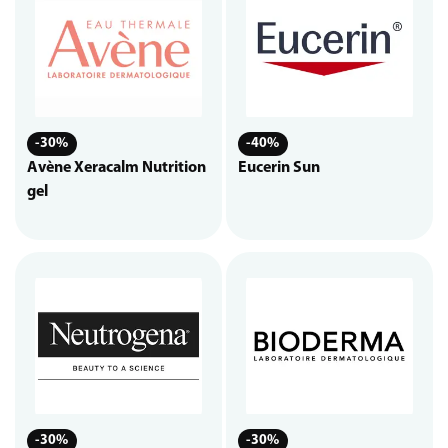
-30%
-40%
Avène Xeracalm Nutrition
Eucerin Sun
gel
-30%
-30%