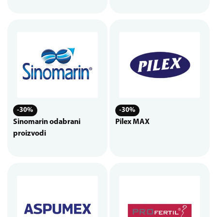
-30%
-30%
Sinomarin odabrani
Pilex MAX
proizvodi