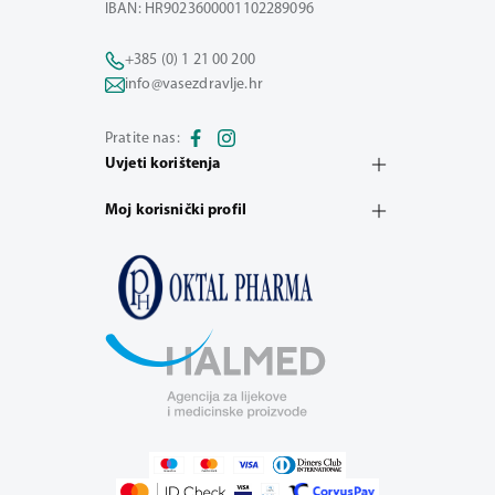
IBAN: HR9023600001102289096
+385 (0) 1 21 00 200
info@vasezdravlje.hr
Pratite nas:
Uvjeti korištenja
Moj korisnički profil