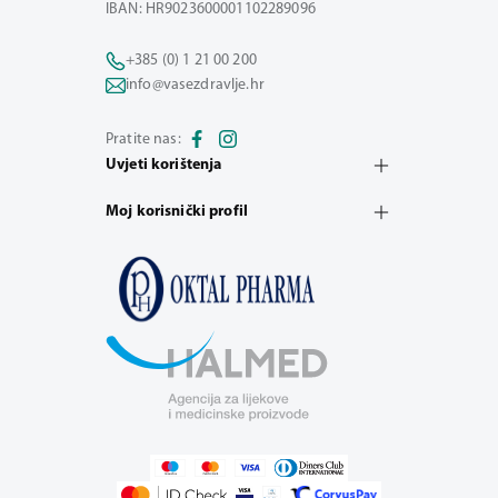
IBAN: HR9023600001102289096
+385 (0) 1 21 00 200
info@vasezdravlje.hr
Pratite nas:
Uvjeti korištenja
Moj korisnički profil