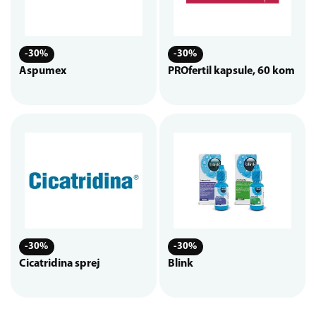
-30%
-30%
Aspumex
PROfertil kapsule, 60 kom
-30%
-30%
Cicatridina sprej
Blink