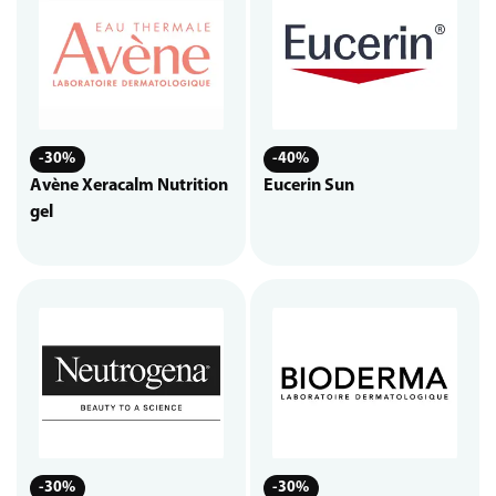
-30%
-40%
Avène Xeracalm Nutrition
Eucerin Sun
gel
-30%
-30%