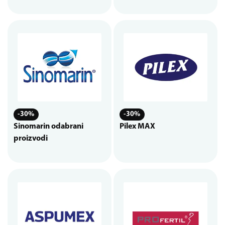
-30%
-30%
Sinomarin odabrani
Pilex MAX
proizvodi