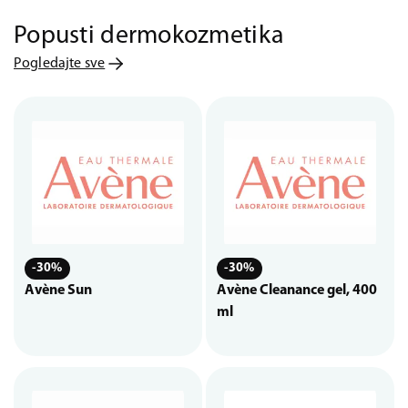
Popusti dermokozmetika
Pogledajte sve
-30%
-30%
Avène Sun
Avène Cleanance gel, 400
ml