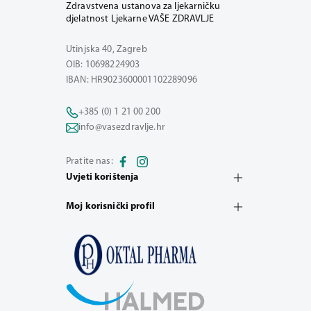
Zdravstvena ustanova za ljekarničku
djelatnost Ljekarne VAŠE ZDRAVLJE
Utinjska 40, Zagreb
OIB: 10698224903
IBAN: HR9023600001102289096
+385 (0) 1 21 00 200
info@vasezdravlje.hr
Pratite nas:
Uvjeti korištenja
Moj korisnički profil