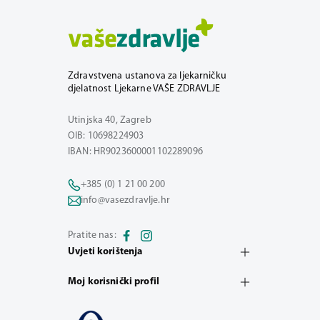
Zdravstvena ustanova za ljekarničku
djelatnost Ljekarne VAŠE ZDRAVLJE
Utinjska 40, Zagreb
OIB: 10698224903
IBAN: HR9023600001102289096
+385 (0) 1 21 00 200
info@vasezdravlje.hr
Pratite nas:
Uvjeti korištenja
Moj korisnički profil