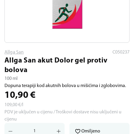
Allga San
C050237
Allga San akut Dolor gel protiv
bolova
100 ml
Dopuna terapiji kod akutnih bolova u mišićima i zglobovima.
10,90
€
109,00
€/l
PDV je uključen u cijenu / Troškovi dostave nisu uključeni u
cijenu
Omiljeno