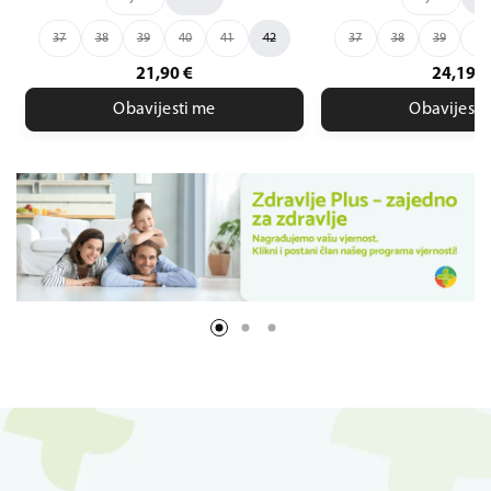
37
38
39
40
41
42
37
38
39
36
40
21,90
€
24,19
€
Obavijesti me
Obavijesti