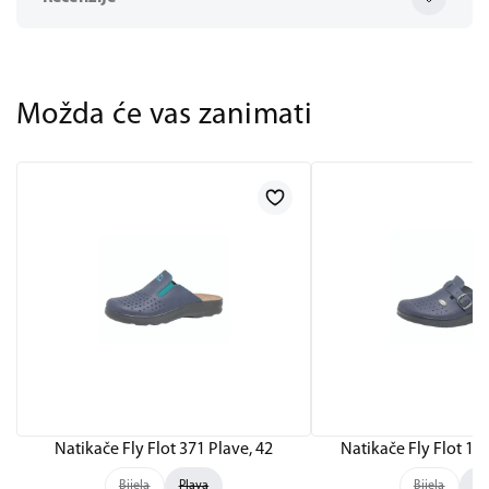
Možda će vas zanimati
Natikače Fly Flot 371 Plave, 42
Natikače Fly Flot 12
Bijela
Plava
Bijela
Pl