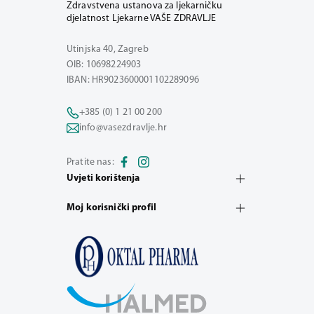
Zdravstvena ustanova za ljekarničku
djelatnost Ljekarne VAŠE ZDRAVLJE
Utinjska 40, Zagreb
OIB: 10698224903
IBAN: HR9023600001102289096
+385 (0) 1 21 00 200
info@vasezdravlje.hr
Pratite nas:
Uvjeti korištenja
Moj korisnički profil