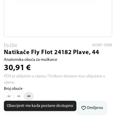
Fly Flot
KONF-5096
Natikače Fly Flot 24182 Plave, 44
Anatomska obuća za muškarce
30,91
€
PDV je uključen u cijenu / Troškovi dostave nisu uključeni u
cijenu
Broj obuće
42
43
44
Obavijesti me kada postane dostupno
Omiljeno