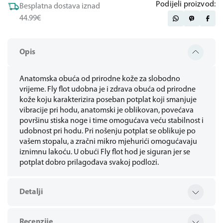
Podijeli proizvod:
Besplatna dostava iznad
44.99€
Opis
Anatomska obuća od prirodne kože za slobodno
vrijeme. Fly flot udobna je i zdrava obuća od prirodne
kože koju karakterizira poseban potplat koji smanjuje
vibracije pri hodu, anatomski je oblikovan, povećava
površinu stiska noge i time omogućava veću stabilnost i
udobnost pri hodu. Pri nošenju potplat se oblikuje po
vašem stopalu, a zračni mikro mjehurići omogućavaju
iznimnu lakoću. U obući Fly flot hod je siguran jer se
potplat dobro prilagođava svakoj podlozi.
Detalji
Recenzije