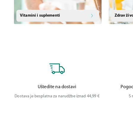
Vitamini i suplementi
Zdrav živ
Uštedite na dostavi
Pogod
Dostava je besplatna za narudžbe iznad 44,99 €
S 