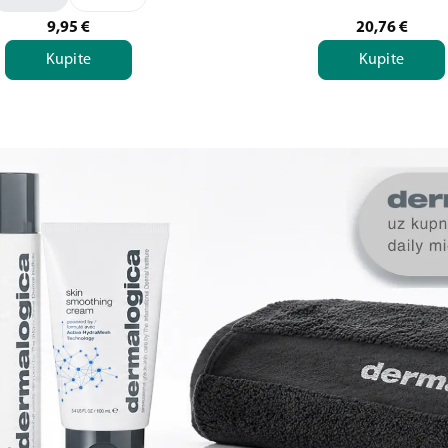
9,95
€
20,76
€
Kupite
Kupite