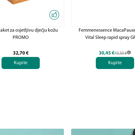
ket za osjetljivu dječju kožu
Femmenessence MacaPause
PROMO
Vital Sleep rapid spray G
32,70
€
30,45
€
43,50
€
Kupite
Kupite