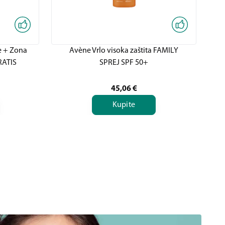
 + Zona
Avène Vrlo visoka zaštita FAMILY
Av
RATIS
SPREJ SPF 50+
45,06
€
Kupite