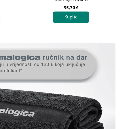
sunčanja PROMO
35,70
€
Kupite