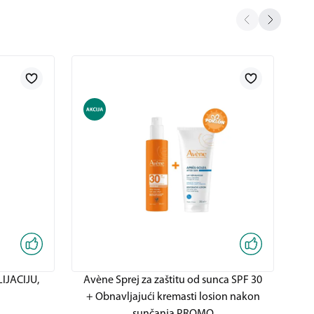
IJACIJU,
Avène Sprej za zaštitu od sunca SPF 30
Av
+ Obnavljajući kremasti losion nakon