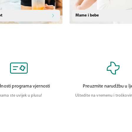
ot
Mame i bebe
nosti programa vjernosti
Preuzmite narudžbu u lj
nama ste uvijek u plusu!
Uštedite na vremenu i troškov