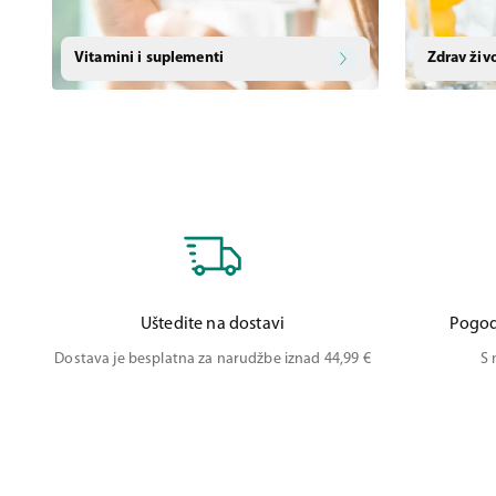
Vitamini i suplementi
Zdrav živ
Uštedite na dostavi
Pogod
Dostava je besplatna za narudžbe iznad 44,99 €
S 