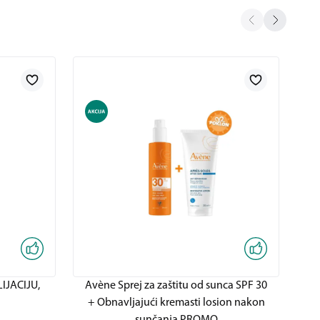
IJACIJU,
Avène Sprej za zaštitu od sunca SPF 30
Av
+ Obnavljajući kremasti losion nakon