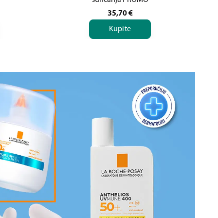
sunčanja PROMO
35,70
€
Kupite