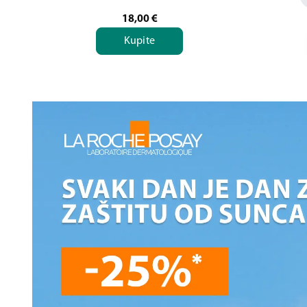
18,00
€
Kupite