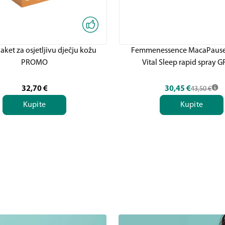
ket za osjetljivu dječju kožu
Femmenessence MacaPause
PROMO
Vital Sleep rapid spray G
32,70
€
30,45
€
43,50
€
Kupite
Kupite