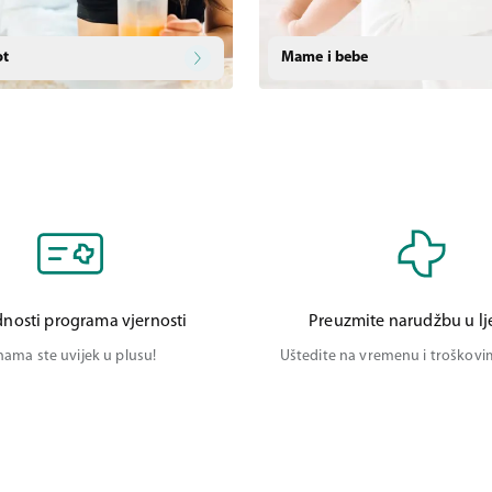
ot
Mame i bebe
nosti programa vjernosti
Preuzmite narudžbu u lj
nama ste uvijek u plusu!
Uštedite na vremenu i troškov