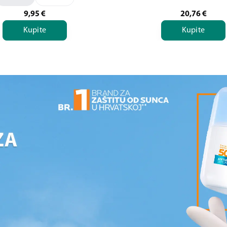
9,95
€
20,76
€
Kupite
Kupite