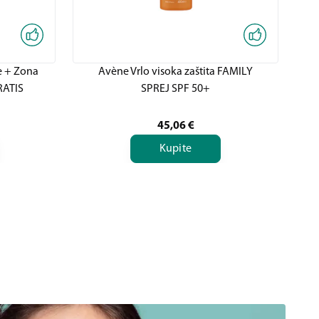
 + Zona
Avène Vrlo visoka zaštita FAMILY
Av
RATIS
SPREJ SPF 50+
45,06
€
Kupite