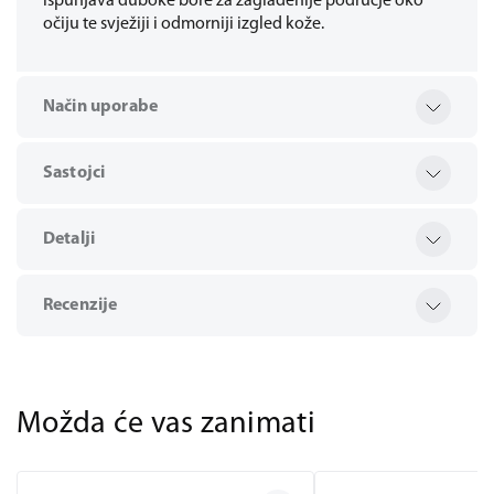
ispunjava duboke bore za zaglađenije područje oko
očiju te svježiji i odmorniji izgled kože.
Način uporabe
Sastojci
Detalji
Recenzije
Možda će vas zanimati