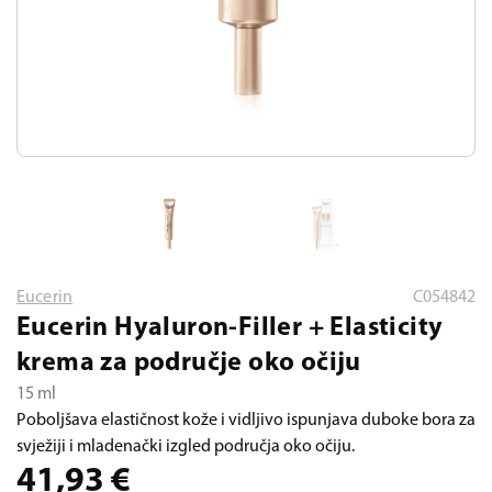
Eucerin
C054842
Eucerin Hyaluron-Filler + Elasticity
krema za područje oko očiju
15 ml
Poboljšava elastičnost kože i vidljivo ispunjava duboke bora za
svježiji i mladenački izgled područja oko očiju.
41,93
€