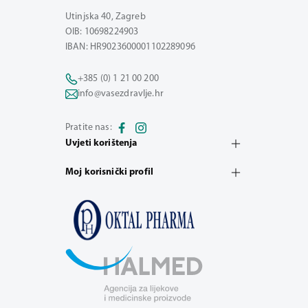
Utinjska 40, Zagreb
OIB: 10698224903
IBAN: HR9023600001102289096
+385 (0) 1 21 00 200
info@vasezdravlje.hr
Pratite nas:
Uvjeti korištenja
Moj korisnički profil