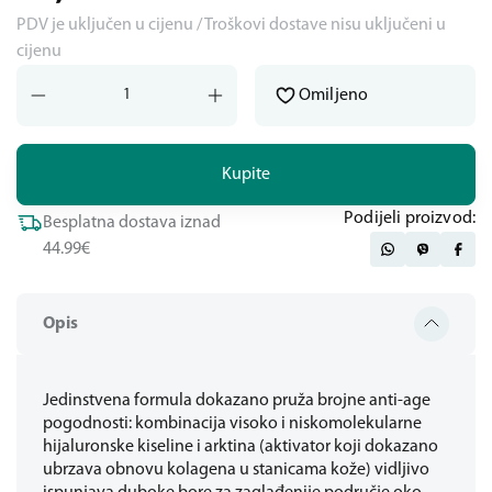
PDV je uključen u cijenu / Troškovi dostave nisu uključeni u
cijenu
Omiljeno
Kupite
Podijeli proizvod:
Besplatna dostava iznad
44.99€
Opis
Jedinstvena formula dokazano pruža brojne anti-age
pogodnosti: kombinacija visoko i niskomolekularne
hijaluronske kiseline i arktina (aktivator koji dokazano
ubrzava obnovu kolagena u stanicama kože) vidljivo