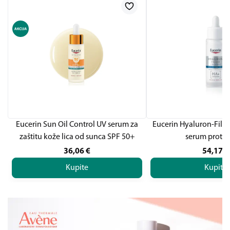
Eucerin Sun Oil Control UV serum za
Eucerin Hyaluron-Fille
zaštitu kože lica od sunca SPF 50+
serum protiv
36,06
€
54,17
€
Kupite
Kupite