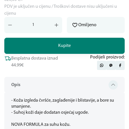
PDV je uključen u cijenu / Troškovi dostave nisu uključeni u
cijenu
Omiljeno
Kupite
Podijeli proizvod:
Besplatna dostava iznad
44.99€
Opis
- Koža izgleda čvršće, zaglađenije i blistavije, a bore su
smanjene.
- Suhoj koži daje dodatan osjećaj ugode.
NOVA FORMULA za suhu kožu.