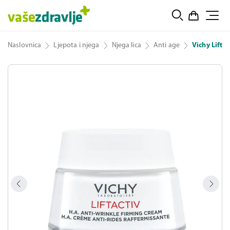
Naslovnica
Ljepota i njega
Njega lica
Anti age
Vichy Lifta