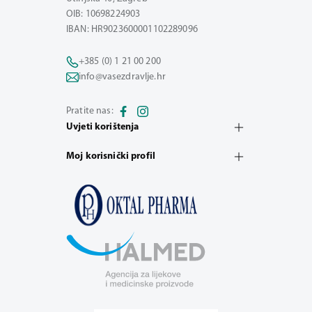
OIB: 10698224903
IBAN: HR9023600001102289096
+385 (0) 1 21 00 200
info@vasezdravlje.hr
Pratite nas:
Uvjeti korištenja
Moj korisnički profil