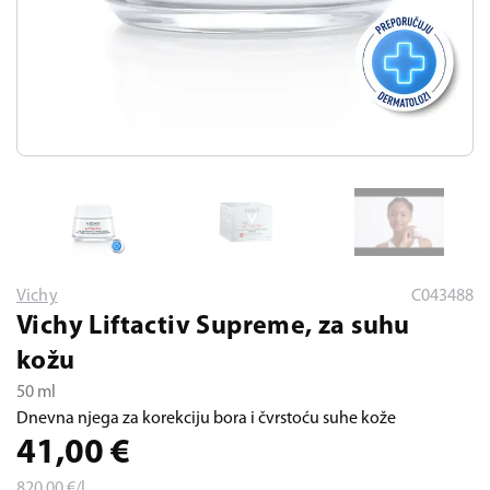
Vichy
C043488
Vichy Liftactiv Supreme, za suhu
kožu
50 ml
Dnevna njega za korekciju bora i čvrstoću suhe kože
41,00
€
820,00
€/l