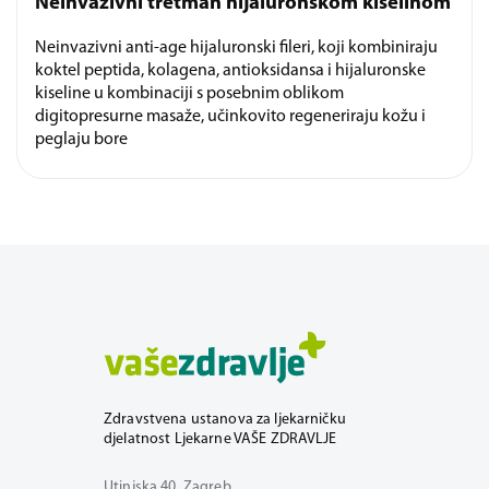
Neinvazivni tretman hijaluronskom kiselinom
Neinvazivni anti-age hijaluronski fileri, koji kombiniraju
koktel peptida, kolagena, antioksidansa i hijaluronske
kiseline u kombinaciji s posebnim oblikom
digitopresurne masaže, učinkovito regeneriraju kožu i
peglaju bore
Zdravstvena ustanova za ljekarničku
djelatnost Ljekarne VAŠE ZDRAVLJE
Utinjska 40, Zagreb