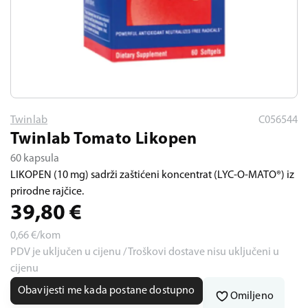
Twinlab
C056544
Twinlab Tomato Likopen
60 kapsula
LIKOPEN (10 mg) sadrži zaštićeni koncentrat (LYC-O-MATO®) iz
prirodne rajčice.
39,80
€
0,66
€/kom
PDV je uključen u cijenu / Troškovi dostave nisu uključeni u
cijenu
Obavijesti me kada postane dostupno
Omiljeno