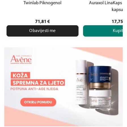
Twinlab Piknogenol
Auraxol LinaKaps Q
kapsula
71,81
€
17,75
€
Obavijesti me
Kupite