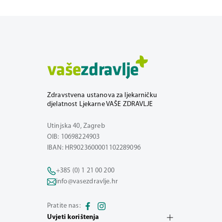
Zdravstvena ustanova za ljekarničku
djelatnost Ljekarne VAŠE ZDRAVLJE
Utinjska 40, Zagreb
OIB: 10698224903
IBAN: HR9023600001102289096
+385 (0) 1 21 00 200
info@vasezdravlje.hr
Pratite nas:
Uvjeti korištenja