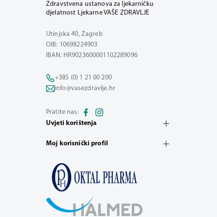
Zdravstvena ustanova za ljekarničku
djelatnost Ljekarne VAŠE ZDRAVLJE
Utinjska 40, Zagreb
OIB: 10698224903
IBAN: HR9023600001102289096
+385 (0) 1 21 00 200
info@vasezdravlje.hr
Pratite nas:
Uvjeti korištenja
Moj korisnički profil