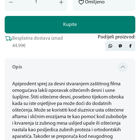
Omiljeno
Kupite
Podijeli proizvod:
Besplatna dostava iznad
44.99€
Opis
Apiprodent sprej za desni stvaranjem zaštitnog filma
omogućava lakši oporavak oštećenih desni i usne
šupljine. Štiti oštećene desni, posebno tijekom obroka
kada su iste osjetljive pa može doći do dodatnih
oštećenja. Može se koristiti kod sluznice usta oštećene
aftama i sličnim erozijama te kao pomoć kod zubobolje
i krvarenja iz zubnog mesa uslijed upale ili oštećenja
nastala kao posljedica zubnih proteza i ortodontskih
aparatića. Također se preporuča kod neugodnog