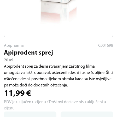
Apipharma
C001698
Apiprodent sprej
20 ml
Apiprodent sprej za desni stvaranjem zaštitnog filma
omogućava lakši oporavak oštećenih desni i usne šupljine. Štiti
oštećene desni, posebno tijekom obroka kada su iste osjetljive
pa može doći do dodatnih oštećenja.
11,99
€
PDV je uključen u cijenu / Troškovi dostave nisu uključeni u
cijenu