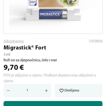
Arkopharma
C059836
Migrastick® Fort
3 ml
Roll-on za sljepoočnicu, čelo i vrat
9,70
€
PDV je uključen u cijenu / Troškovi dostave nisu uključeni u
cijenu
Omiljeno