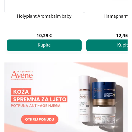
Holyplant Aromabalm baby
Hamapharm Si
10,29
€
12,45
€
Kupite
Kupite