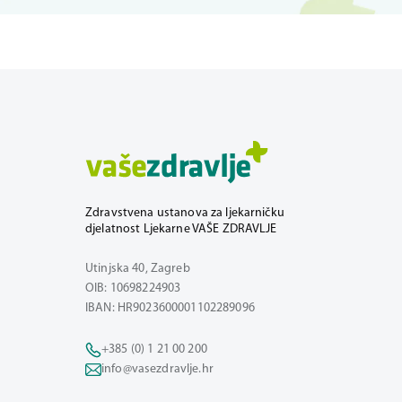
Zdravstvena ustanova za ljekarničku
djelatnost Ljekarne VAŠE ZDRAVLJE
Utinjska 40, Zagreb
OIB: 10698224903
IBAN: HR9023600001102289096
+385 (0) 1 21 00 200
info@vasezdravlje.hr