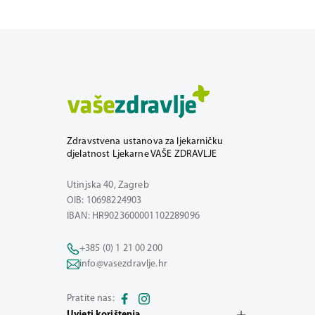
Zdravstvena ustanova za ljekarničku
djelatnost Ljekarne VAŠE ZDRAVLJE
Utinjska 40, Zagreb
OIB: 10698224903
IBAN: HR9023600001102289096
+385 (0) 1 21 00 200
info@vasezdravlje.hr
Pratite nas:
Uvjeti korištenja