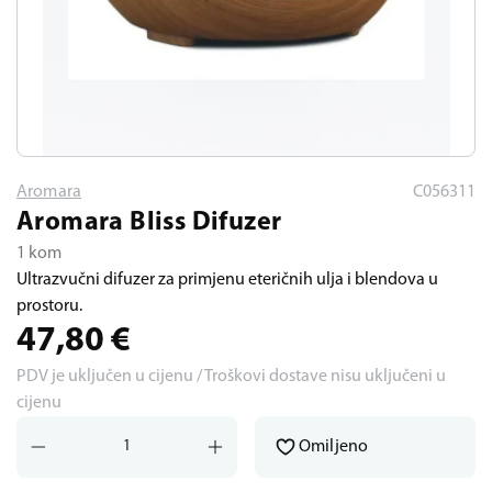
Aromara
C056311
Aromara Bliss Difuzer
1 kom
Ultrazvučni difuzer za primjenu eteričnih ulja i blendova u
prostoru.
47,80
€
PDV je uključen u cijenu / Troškovi dostave nisu uključeni u
cijenu
Omiljeno