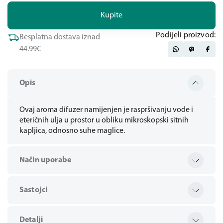
Kupite
Podijeli proizvod:
Besplatna dostava iznad
44.99€
Opis
Ovaj aroma difuzer namijenjen je raspršivanju vode i
eteričnih ulja u prostor u obliku mikroskopski sitnih
kapljica, odnosno suhe maglice.
Način uporabe
Sastojci
Detalji