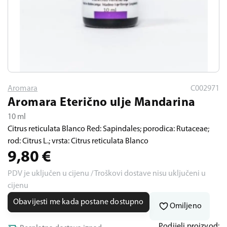
Aromara
C002971
Aromara Eterično ulje Mandarina
10 ml
Citrus reticulata Blanco Red: Sapindales; porodica: Rutaceae;
rod: Citrus L.; vrsta: Citrus reticulata Blanco
9,80
€
PDV je uključen u cijenu / Troškovi dostave nisu uključeni u
cijenu
Obavijesti me kada postane dostupno
Omiljeno
Podijeli proizvod: