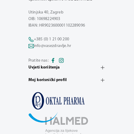
Utinjska 40, Zagreb
OIB: 10698224903
IBAN: HR9023600001102289096
+385 (0) 1 21 00 200
info@vasezdravlje.hr
Pratite nas:
Uvjeti korištenja
Moj korisnički profil