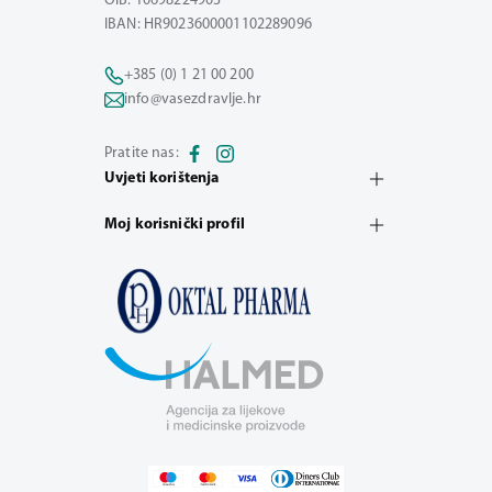
OIB: 10698224903
IBAN: HR9023600001102289096
+385 (0) 1 21 00 200
info@vasezdravlje.hr
Pratite nas:
Uvjeti korištenja
Moj korisnički profil