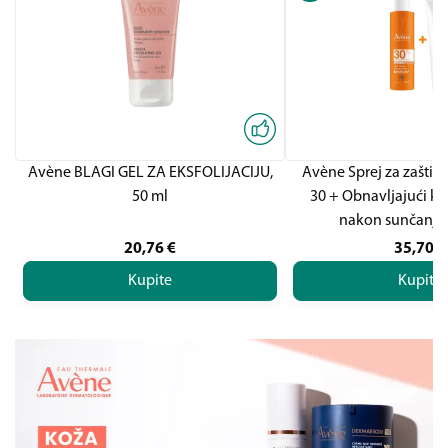
Avène BLAGI GEL ZA EKSFOLIJACIJU,
Avène Sprej za zaštit
50 ml
30 + Obnavljajući kr
nakon sunčanj
20,76
€
35,70
€
Kupite
Kupite