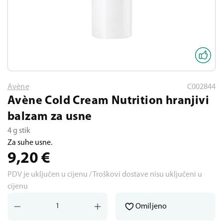
Avène
C002844
Avène Cold Cream Nutrition hranjivi
balzam za usne
4 g stik
Za suhe usne.
9,20
€
PDV je uključen u cijenu / Troškovi dostave nisu uključeni u
cijenu
Omiljeno