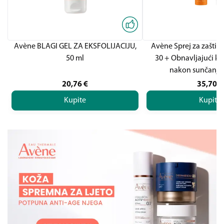
Avène BLAGI GEL ZA EKSFOLIJACIJU,
Avène Sprej za zaštit
50 ml
30 + Obnavljajući kr
nakon sunčanj
20,76
€
35,70
€
Kupite
Kupite