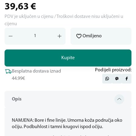
39,63
€
PDV je uključen u cijenu / Troškovi dostave nisu uključeni u
cijenu
Omiljeno
Kupite
Podijeli proizvod:
Besplatna dostava iznad
44.99€
Opis
NAMJENA: Bore i fine linije. Umorna koža područja oko
očiju. Podbuhlost i tamni krugovi ispod očiju.