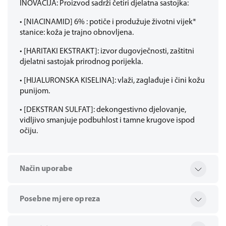
INOVACIJA: Proizvod sadrži četiri djelatna sastojka:
• [NIACINAMID] 6% : potiče i produžuje životni vijek*
stanice: koža je trajno obnovljena.
• [HARITAKI EKSTRAKT]: izvor dugovječnosti, zaštitni
djelatni sastojak prirodnog porijekla.
• [HIJALURONSKA KISELINA]: vlaži, zaglađuje i čini kožu
punijom.
• [DEKSTRAN SULFAT]: dekongestivno djelovanje,
vidljivo smanjuje podbuhlost i tamne krugove ispod
očiju.
Način uporabe
Posebne mjere opreza