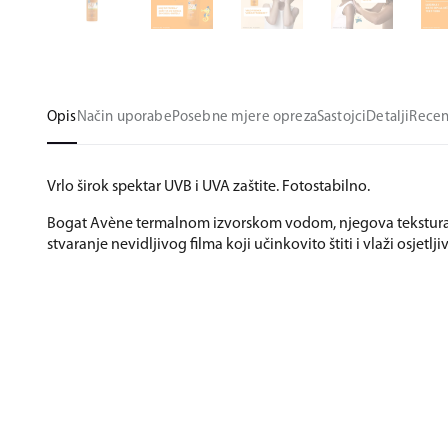
Opis
Način uporabe
Posebne mjere opreza
Sastojci
Detalji
Recen
Vrlo širok spektar UVB i UVA zaštite. Fotostabilno.
Bogat Avène termalnom izvorskom vodom, njegova tekstu
stvaranje nevidljivog filma koji učinkovito štiti i vlaži osjetlj