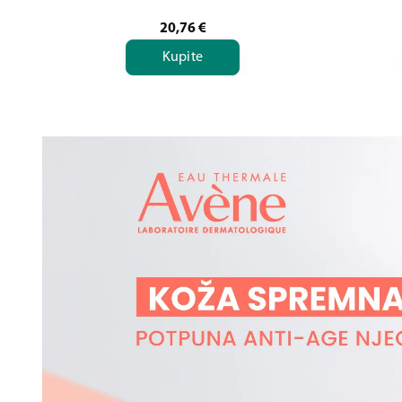
20,76
€
Kupite