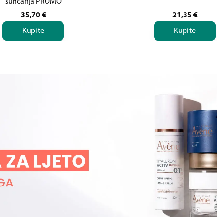
sunčanja PROMO
35,70
€
21,35
€
Kupite
Kupite