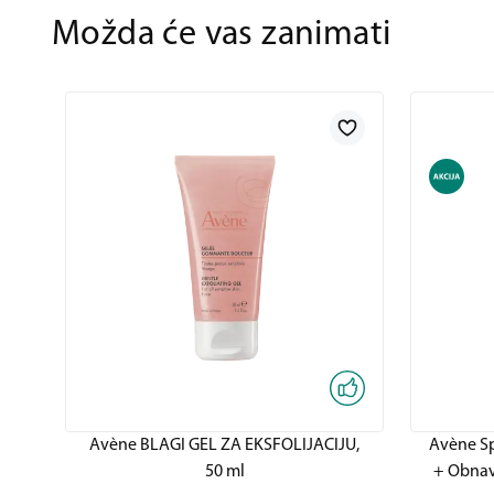
Možda će vas zanimati
Avène BLAGI GEL ZA EKSFOLIJACIJU,
Avène Sp
50 ml
+ Obnavl