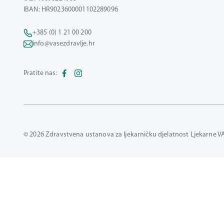
IBAN: HR9023600001102289096
+385 (0) 1 21 00 200
info@vasezdravlje.hr
Pratite nas:
© 2026 Zdravstvena ustanova za ljekarničku djelatnost Ljekarne V