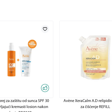
rej za zaštitu od sunca SPF 30
Avène XeraCalm A.D relipidir
jajući kremasti losion nakon
za čišćenje REFILL