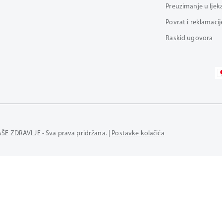
Preuzimanje u ljek
Povrat i reklamacij
Raskid ugovora
AŠE ZDRAVLJE - Sva prava pridržana. |
Postavke kolačića