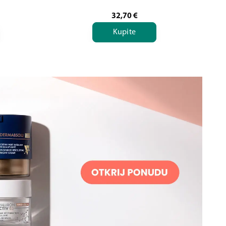
32,70
€
Kupite