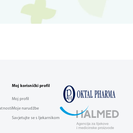
Moj korisnički profil
Moj profil
vatnosti
Moje narudžbe
Savjetujte se s ljekarnikom