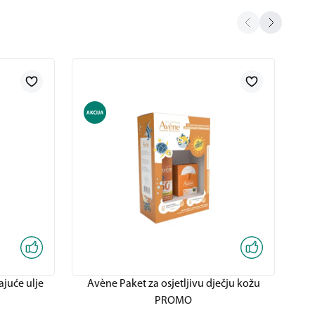
ajuće ulje
Avène Paket za osjetljivu dječju kožu
A
PROMO