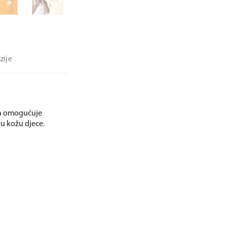
zije
ra omogućuje
ivu kožu djece.