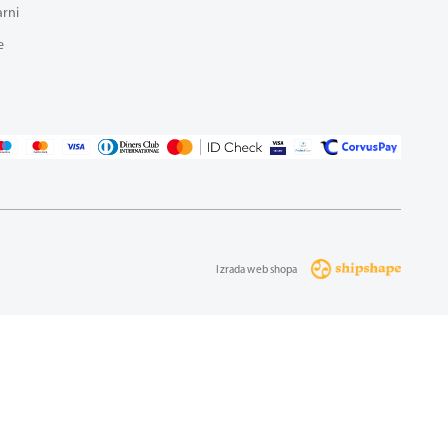
arni
e
Izrada web shopa