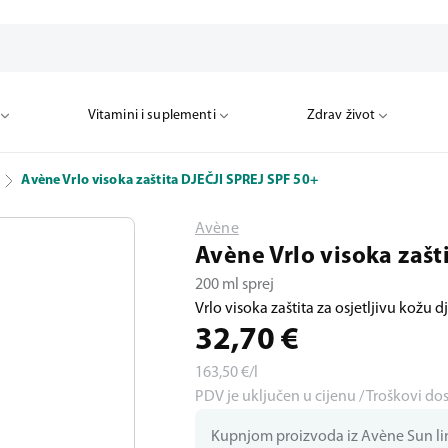
Vitamini i suplementi
Zdrav život
Avène Vrlo visoka zaštita DJEČJI SPREJ SPF 50+
Avène
Avène Vrlo visoka zašt
200 ml sprej
Vrlo visoka zaštita za osjetljivu kožu d
32,70
€
163,50
€/l
PDV je uključen u cijenu / Troškovi do
Kupnjom proizvoda iz Avène Sun lini