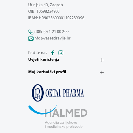
Utinjska 40, Zagreb
OIB: 10698224903
IBAN: HR9023600001102289096
+385 (0) 1 21 00 200
info@vasezdravlje.hr
Pratite nas:
Uvjeti korištenja
Moj korisnički profil