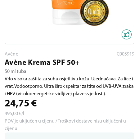
Avène
C005919
Avène Krema SPF 50+
50 ml tuba
Vrlo visoka zaštita za suhu osjetljivu kožu. Ujednačava. Za lice i
vrat. Vodootporno. Ultra širok spektar zaštite od UVB-UVA zraka
i HEV (visokoenergetske vidljive) plave svjetlosti).
24,75
€
495,00
€/l
PDV je uključen u cijenu / Troškovi dostave nisu uključeni u
cijenu