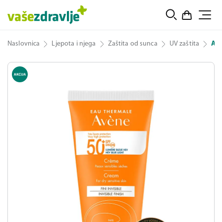
Naslovnica
Ljepota i njega
Zaštita od sunca
UV zaštita
Avè