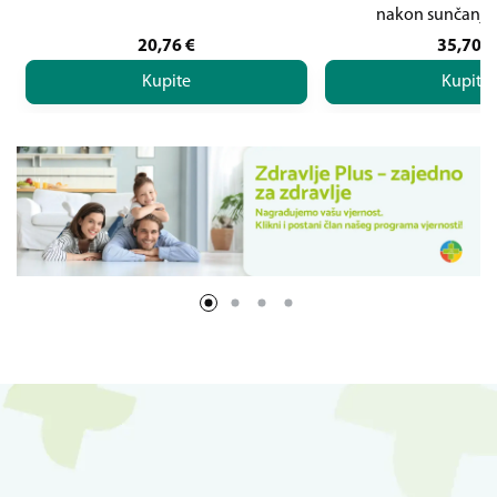
nakon sunčanj
20,76
€
35,70
€
Kupite
Kupite