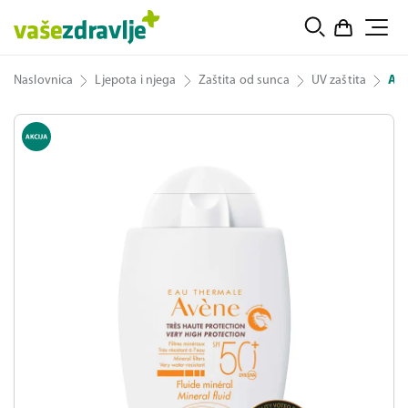
Naslovnica
Ljepota i njega
Zaštita od sunca
UV zaštita
Avè