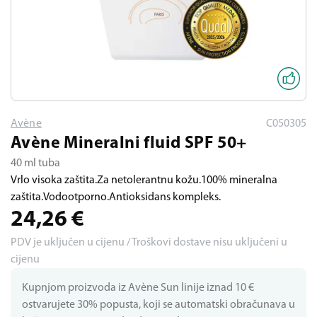
Avène
C050305
Avène Mineralni fluid SPF 50+
40 ml tuba
Vrlo visoka zaštita.Za netolerantnu kožu.100% mineralna
zaštita.Vodootporno.Antioksidans kompleks.
24,26
€
PDV je uključen u cijenu / Troškovi dostave nisu uključeni u
cijenu
Kupnjom proizvoda iz Avène Sun linije iznad 10 €
ostvarujete 30% popusta, koji se automatski obračunava u