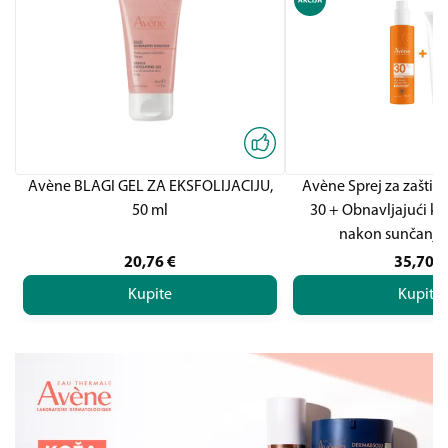
Avène BLAGI GEL ZA EKSFOLIJACIJU,
Avène Sprej za zaštit
50 ml
30 + Obnavljajući kr
nakon sunčanj
20,76
€
35,70
€
Kupite
Kupite