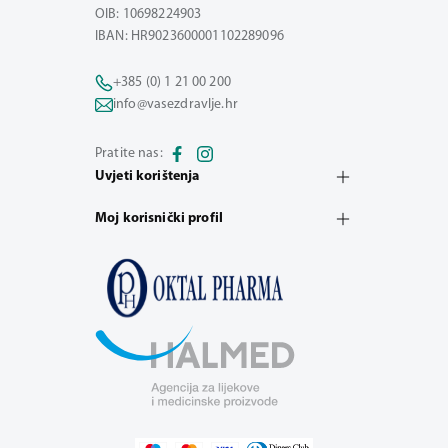
OIB: 10698224903
IBAN: HR9023600001102289096
+385 (0) 1 21 00 200
info@vasezdravlje.hr
Pratite nas:
Uvjeti korištenja
Moj korisnički profil