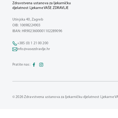
Zdravstvena ustanova za ljekarničku
djelatnost Ljekarne VAŠE ZDRAVLJE
Utinjska 40, Zagreb
OIB: 10698224903
IBAN: HR9023600001102289096
+385 (0) 1 21 00 200
info@vasezdravlje.hr
Pratite nas:
© 2026 Zdravstvena ustanova za ljekarničku djelatnost Ljekarne V