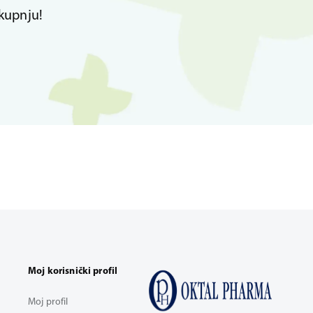
kupnju!
Moj korisnički profil
Moj profil