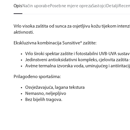
Opis
Način uporabe
Posebne mjere opreza
Sastojci
Detalji
Recen
Vrlo visoka zaštita od sunca za osjetljivu kožu tijekom intenz
aktivnosti.
Ekskluzivna kombinacija Sunsitive® zaštite:
Vrlo široki spektar zaštite i fotostabilni UVB-UVA sustav 
Jedinstveni antioksidativni kompleks, cjelovita zaštita 
Avène termalna izvorska voda, umirujućeg i antiiritaci
Prilagođeno sportašima:
Osvježavajuća, lagana tekstura
Nemasno, neljepljivo
Bez bijelih tragova.