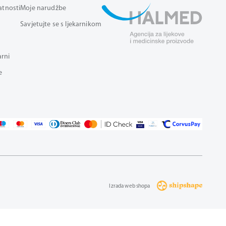
vatnosti
Moje narudžbe
Savjetujte se s ljekarnikom
arni
e
Izrada web shopa