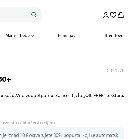
Mame i bebe
Pomagala
Brendovi
C054270
 50+
vu kožu. Vrlo vodootporno. Za lice i tijelo. „OIL FREE“ tekstura.
stave nisu uključeni u cijenu
je iznad 10 € ostvarujete 30% popusta, koji se automatski