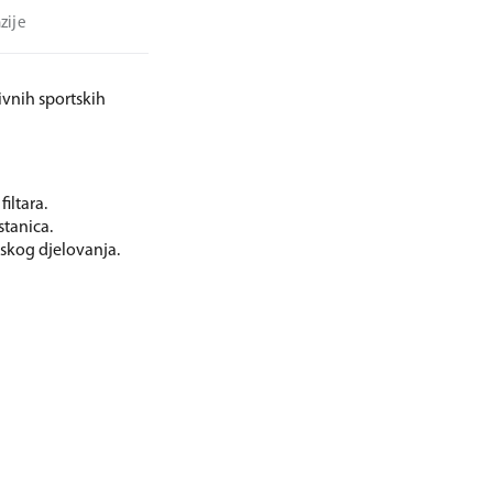
zije
ivnih sportskih
filtara.
stanica.
jskog djelovanja.