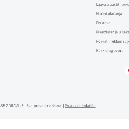
Izjava o zaštiti pri
Načini plaćanja
Dostava
Preuzimanje u ljek
Povrat i reklamacij
Raskid ugovora
AŠE ZDRAVLJE - Sva prava pridržana. |
Postavke kolačića