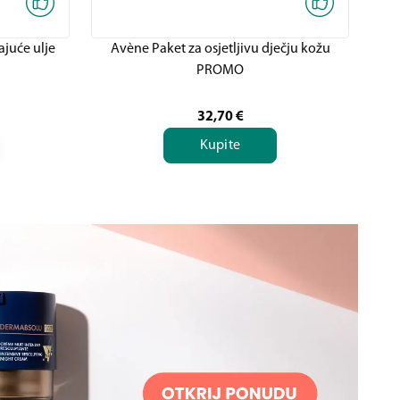
ajuće ulje
Avène Paket za osjetljivu dječju kožu
A
PROMO
32,70
€
Kupite