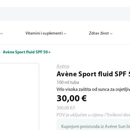
Vitamini i suplementi
Zdrav život
Avène Sport fluid SPF 50+
Avène
Avène Sport fluid SPF
100 ml tuba
Vrlo visoka zaštita od sunca za osjetlji
30,00
€
300,00
€/l
PDV je uključen u cijenu / Troškovi do
Kupnjom proizvoda iz Avène Sun lini