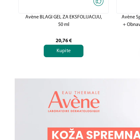
Avène BLAGI GEL ZA EKSFOLIJACIJU,
Avène Sp
50 ml
+ Obnavl
20,76
€
Kupite