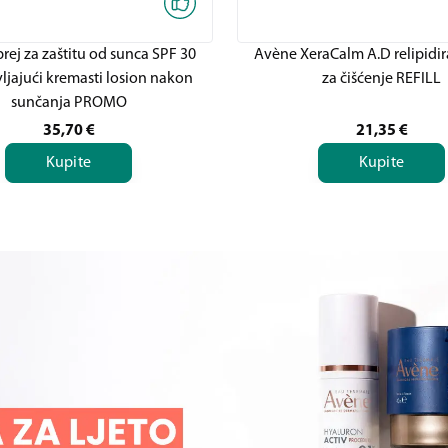
rej za zaštitu od sunca SPF 30
Avène XeraCalm A.D relipidir
jajući kremasti losion nakon
za čišćenje REFILL
sunčanja PROMO
35,70
€
21,35
€
Kupite
Kupite