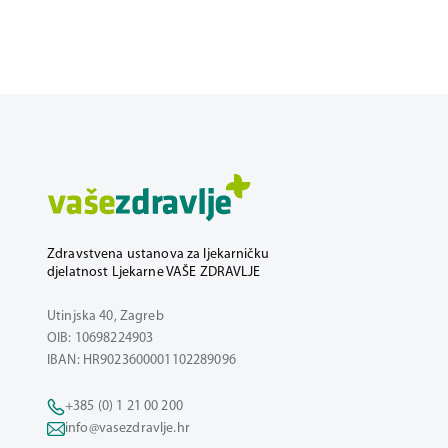
Zdravstvena ustanova za ljekarničku
djelatnost Ljekarne VAŠE ZDRAVLJE
Utinjska 40, Zagreb
OIB: 10698224903
IBAN: HR9023600001102289096
+385 (0) 1 21 00 200
info@vasezdravlje.hr