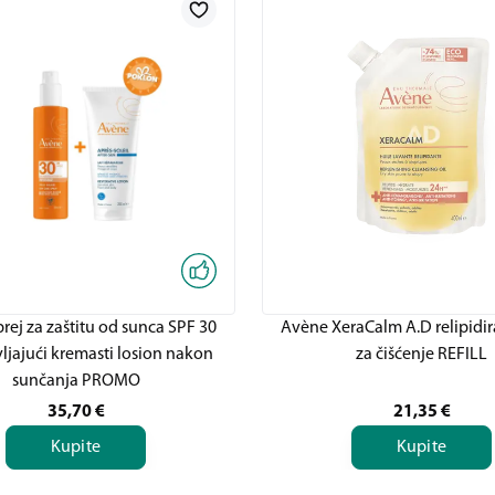
rej za zaštitu od sunca SPF 30
Avène XeraCalm A.D relipidir
jajući kremasti losion nakon
za čišćenje REFILL
sunčanja PROMO
35,70
€
21,35
€
Kupite
Kupite