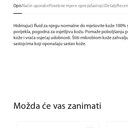
Opis
Način uporabe
Posebne mjere opreza
Sastojci
Detalji
Recen
Hidrirajući fluid za njegu normalne do mješovite kože 100% 
porijekla, pogodna za osjetljivu kožu. Pomaže poboljšanju p
kože i vraća osjećaj udobnosti. Štiti mikrobiom kože zahvalj
sastojcima koji oponašaju sastav kože.
Možda će vas zanimati