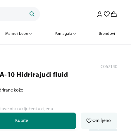
Mame i bebe
Pomagala
Brendovi
C067140
-10 Hidrirajući fluid
drirane kože
stave nisu uključeni u cijenu
Kupite
Omiljeno