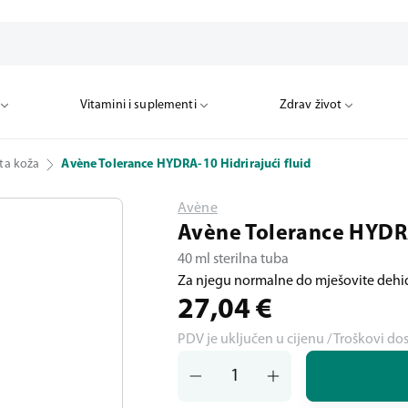
Vitamini i suplementi
Zdrav život
ta koža
Avène Tolerance HYDRA-10 Hidrirajući fluid
Avène
Avène Tolerance HYDRA
40 ml sterilna tuba
Za njegu normalne do mješovite dehi
27,04
€
PDV je uključen u cijenu / Troškovi do