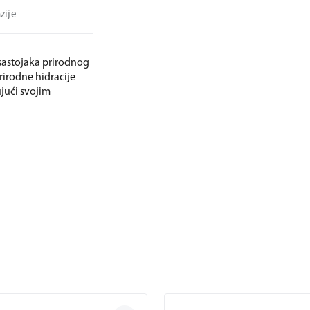
zije
sastojaka prirodnog
rirodne hidracije
ujući svojim