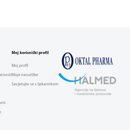
Moj korisnički profil
Moj profil
vatnosti
Moje narudžbe
Savjetujte se s ljekarnikom
arni
e