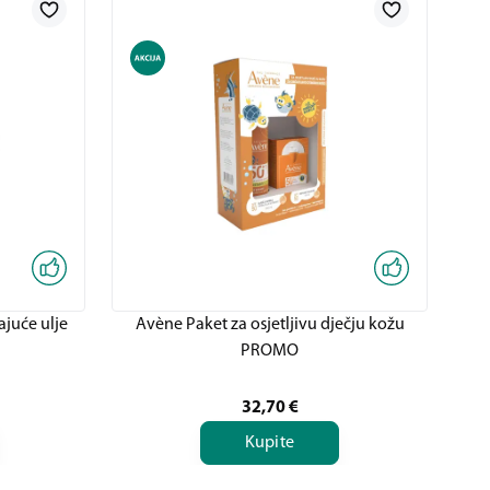
ajuće ulje
Avène Paket za osjetljivu dječju kožu
A
PROMO
32,70
€
Kupite