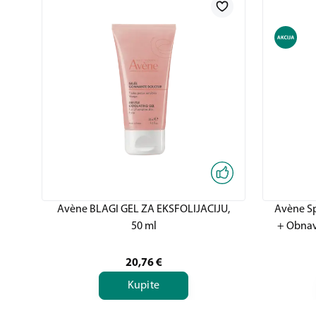
Avène BLAGI GEL ZA EKSFOLIJACIJU,
Avène Sp
50 ml
+ Obnavl
20,76
€
Kupite