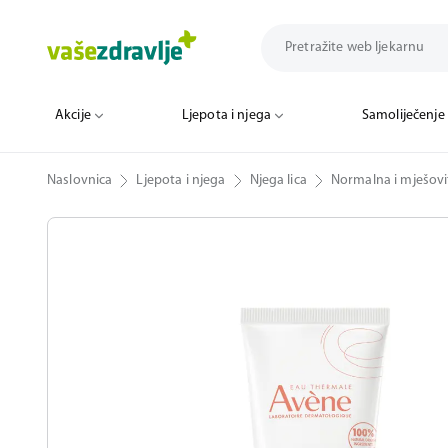
Akcije
Ljepota i njega
Samoliječenje
Naslovnica
Ljepota i njega
Njega lica
Normalna i mješovi