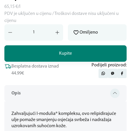
65,15
€/l
PDV je uključen u cijenu / Troškovi dostave nisu uključeni u
cijenu
Omiljeno
Kupite
Podijeli proizvod:
Besplatna dostava iznad
44.99€
Opis
Zahvaljujući I-modulia® kompleksu, ovo relipidirajuće
ulje pomaže smanjenju osjećaja svrbeža i nadražaja
uzrokovanih suhoćom kože.