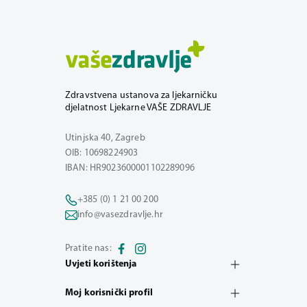
Zdravstvena ustanova za ljekarničku
djelatnost Ljekarne VAŠE ZDRAVLJE
Utinjska 40, Zagreb
OIB: 10698224903
IBAN: HR9023600001102289096
+385 (0) 1 21 00 200
info@vasezdravlje.hr
Pratite nas:
Uvjeti korištenja
Moj korisnički profil