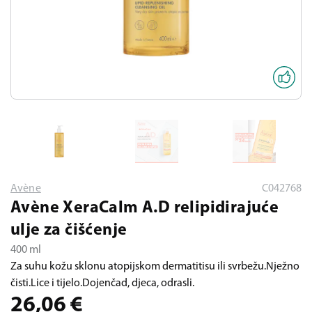
Avène
C042768
Avène XeraCalm A.D relipidirajuće
ulje za čišćenje
400 ml
Za suhu kožu sklonu atopijskom dermatitisu ili svrbežu.Nježno
čisti.Lice i tijelo.Dojenčad, djeca, odrasli.
26,06
€