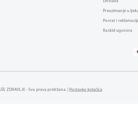
Dostava
Preuzimanje u ljek
Povrat i reklamacij
Raskid ugovora
AŠE ZDRAVLJE - Sva prava pridržana. |
Postavke kolačića