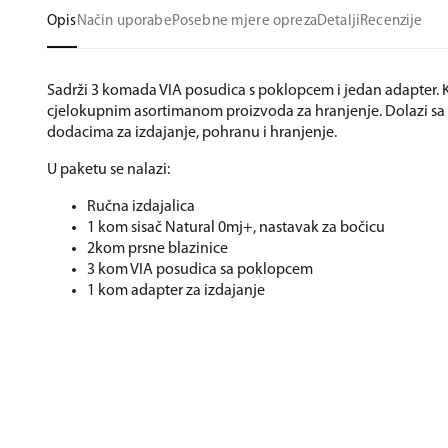
Opis
Način uporabe
Posebne mjere opreza
Detalji
Recenzije
Sadrži 3 komada VIA posudica s poklopcem i jedan adapter. 
cjelokupnim asortimanom proizvoda za hranjenje. Dolazi sa
dodacima za izdajanje, pohranu i hranjenje.
U paketu se nalazi:
Ručna izdajalica
1 kom sisač Natural 0mj+, nastavak za bočicu
2kom prsne blazinice
3 kom VIA posudica sa poklopcem
1 kom adapter za izdajanje