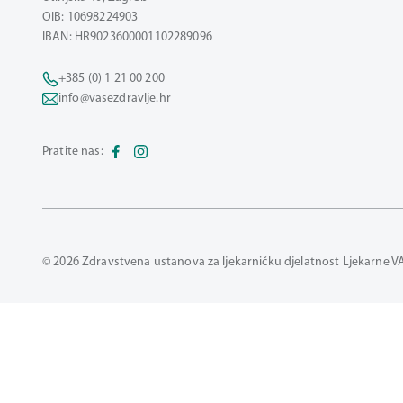
OIB: 10698224903
IBAN: HR9023600001102289096
+385 (0) 1 21 00 200
info@vasezdravlje.hr
Pratite nas:
© 2026 Zdravstvena ustanova za ljekarničku djelatnost Ljekarne V