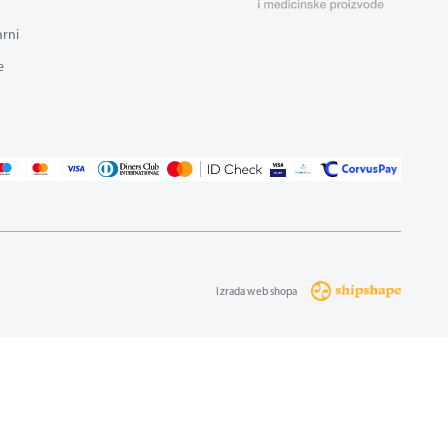
arni
e
Izrada web shopa