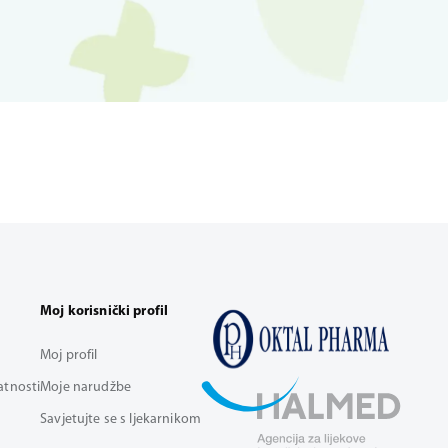
Moj korisnički profil
Moj profil
vatnosti
Moje narudžbe
Savjetujte se s ljekarnikom