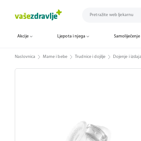
Akcije
Ljepota i njega
Samoliječenje
Naslovnica
Mame i bebe
Trudnice i dojilje
Dojenje i izdaj