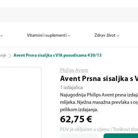
Vitamini i suplementi
Zdrav život
anje
Avent Prsna sisaljka s VIA posudicama 430/13
Philips Avent
Avent Prsna sisaljka s
1 izdajalica
Najugodnija Philips Avent prsna izdajal
mlijeka. Nježna masažna prevlaka s osj
prilikom izdajanja.
62,75
€
PDV je uključen u cijenu / Troškovi do