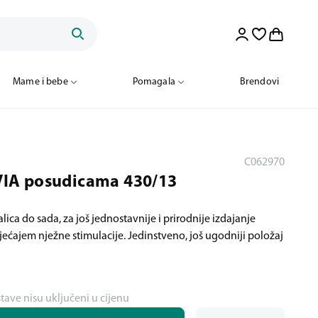
Mame i bebe
Pomagala
Brendovi
C062970
 VIA posudicama 430/13
ica do sada, za još jednostavnije i prirodnije izdajanje
ećajem nježne stimulacije. Jedinstveno, još ugodniji položaj
stave nisu uključeni u cijenu