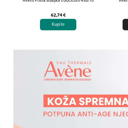
Avent Prsna sisaljka s bočicom 430/10
Aven
62,74
€
Kupite