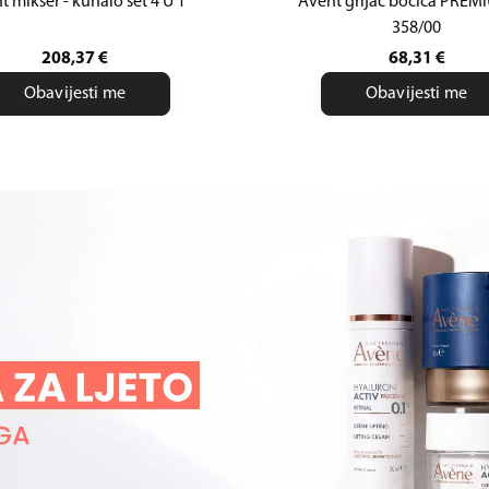
t mikser - kuhalo set 4 U 1
Avent grijač bočica PREM
358/00
208,37
€
68,31
€
Obavijesti me
Obavijesti me