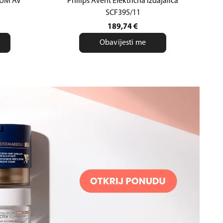
IUM AV
Philips Avent Električna izdajalica
SCF395/11
189,74
€
Obavijesti me