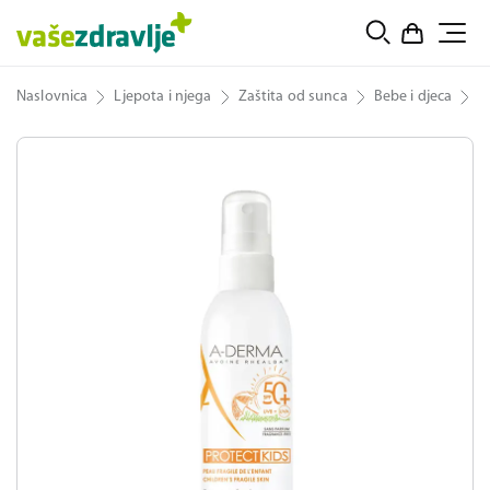
Naslovnica
Ljepota i njega
Zaštita od sunca
Bebe i djeca
A