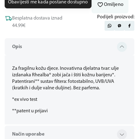
Obavijesti me kada postane dostupno
Omiljeno
Podijeli proizvod:
Besplatna dostava iznad
44.99€
Opis
Za fragilnu kožu djece. Inovativna djelatna tvar: ulje
izdanaka Rhealba® zobi jača i štiti kožnu barijeru*.
Patentirani** sustav filtera: fotostabilno, UVB/UVA
(kratkih i dulje valne duljine). Bez parfema.
*ex vivo test
**patent u prijavi
Način uporabe