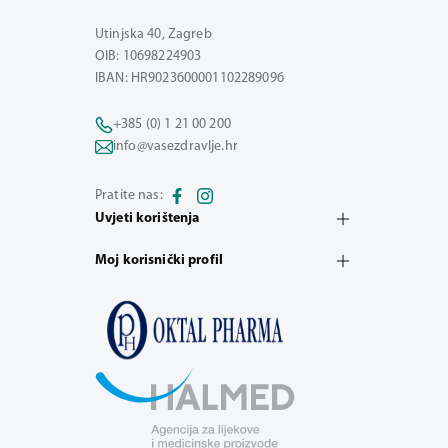
Utinjska 40, Zagreb
OIB: 10698224903
IBAN: HR9023600001102289096
+385 (0) 1 21 00 200
info@vasezdravlje.hr
Pratite nas:
Uvjeti korištenja
Moj korisnički profil