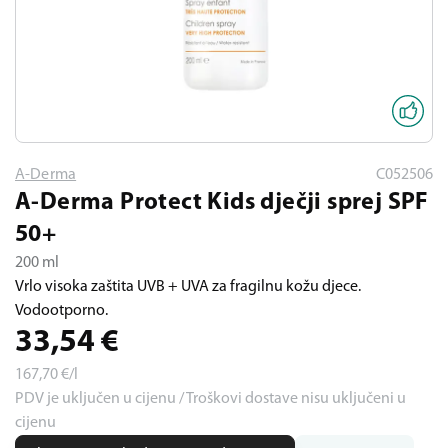
A-Derma
C052506
A-Derma Protect Kids dječji sprej SPF
50+
200 ml
Vrlo visoka zaštita UVB + UVA za fragilnu kožu djece.
Vodootporno.
33,54
€
167,70
€/l
PDV je uključen u cijenu / Troškovi dostave nisu uključeni u
cijenu