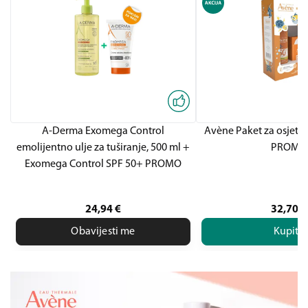
A-Derma Exomega Control
Avène Paket za osjetlj
emolijentno ulje za tuširanje, 500 ml +
PROMO
Exomega Control SPF 50+ PROMO
24,94
€
32,70
€
Obavijesti me
Kupite