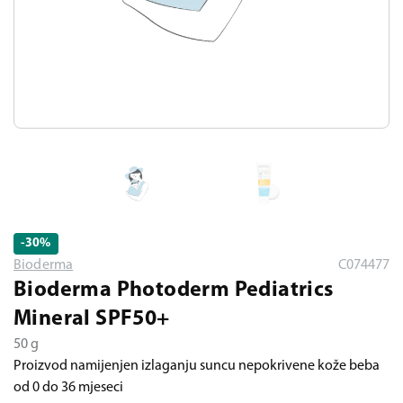
-30
%
Bioderma
C074477
Bioderma Photoderm Pediatrics
Mineral SPF50+
50 g
Proizvod namijenjen izlaganju suncu nepokrivene kože beba
od 0 do 36 mjeseci