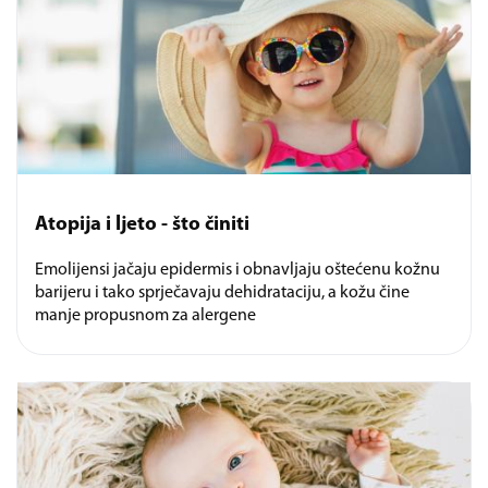
Atopija i ljeto - što činiti
Emolijensi jačaju epidermis i obnavljaju oštećenu kožnu
barijeru i tako sprječavaju dehidrataciju, a kožu čine
manje propusnom za alergene