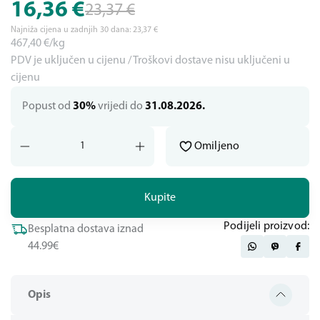
16,36
€
23,37
€
Najniža cijena u zadnjih 30 dana:
23,37
€
467,40
€/kg
PDV je uključen u cijenu / Troškovi dostave nisu uključeni u
cijenu
Popust od
30%
vrijedi do
31.08.2026.
Omiljeno
Kupite
Podijeli proizvod:
Besplatna dostava iznad
44.99€
Opis