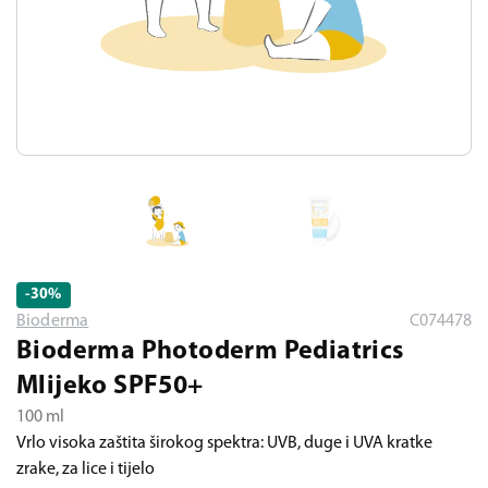
-30
%
Bioderma
C074478
Bioderma Photoderm Pediatrics
Mlijeko SPF50+
100 ml
Vrlo visoka zaštita širokog spektra: UVB, duge i UVA kratke
zrake, za lice i tijelo