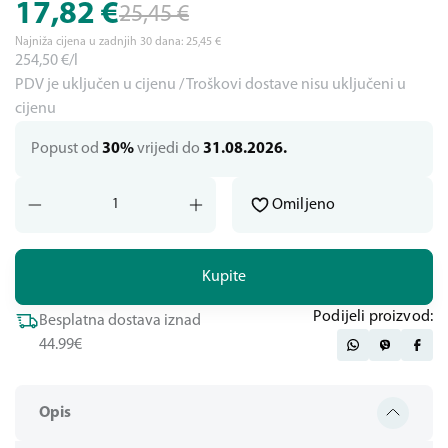
17,82
€
25,45
€
Najniža cijena u zadnjih 30 dana:
25,45
€
254,50
€/l
PDV je uključen u cijenu / Troškovi dostave nisu uključeni u
cijenu
Popust od
30%
vrijedi do
31.08.2026.
Omiljeno
Kupite
Podijeli proizvod:
Besplatna dostava iznad
44.99€
Opis