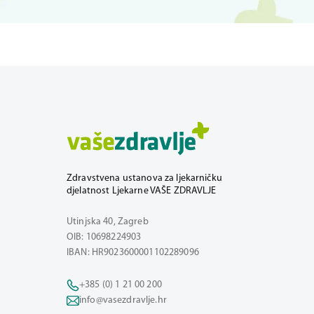
Zdravstvena ustanova za ljekarničku
djelatnost Ljekarne VAŠE ZDRAVLJE
Utinjska 40, Zagreb
OIB: 10698224903
IBAN: HR9023600001102289096
+385 (0) 1 21 00 200
info@vasezdravlje.hr