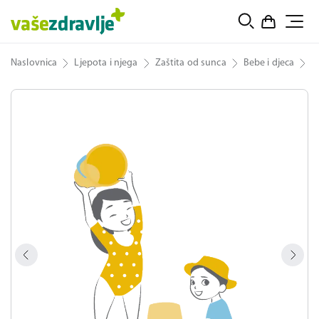
Naslovnica
Ljepota i njega
Zaštita od sunca
Bebe i djeca
B