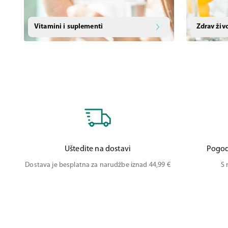
Vitamini i suplementi
Zdrav živ
Uštedite na dostavi
Pogod
Dostava je besplatna za narudžbe iznad 44,99 €
S 