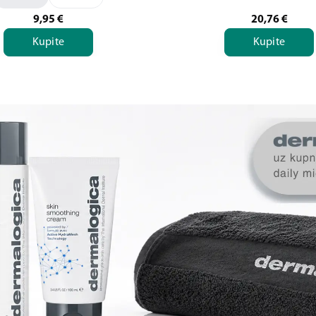
9,95
€
20,76
€
Kupite
Kupite