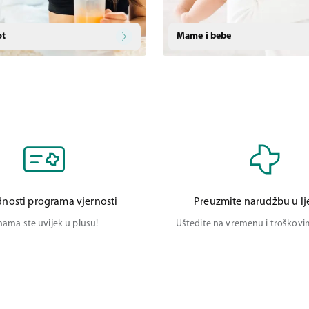
ot
Mame i bebe
nosti programa vjernosti
Preuzmite narudžbu u lj
nama ste uvijek u plusu!
Uštedite na vremenu i troškov