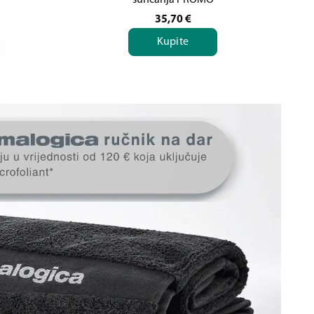
sunčanja PROMO
35,70
€
Kupite