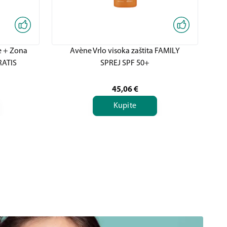
 + Zona
Avène Vrlo visoka zaštita FAMILY
Av
RATIS
SPREJ SPF 50+
45,06
€
Kupite