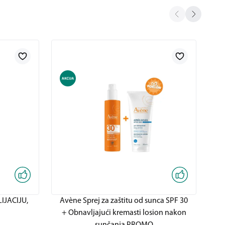
IJACIJU,
Avène Sprej za zaštitu od sunca SPF 30
Av
+ Obnavljajući kremasti losion nakon