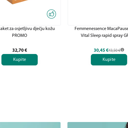
ket za osjetljivu dječju kožu
Femmenessence MacaPause
PROMO
Vital Sleep rapid spray G
32,70
€
30,45
€
43,50
€
Kupite
Kupite