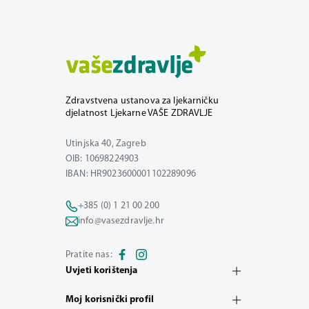
Zdravstvena ustanova za ljekarničku
djelatnost Ljekarne VAŠE ZDRAVLJE
Utinjska 40, Zagreb
OIB: 10698224903
IBAN: HR9023600001102289096
+385 (0) 1 21 00 200
info@vasezdravlje.hr
Pratite nas:
Uvjeti korištenja
Moj korisnički profil