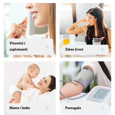
Vitamini i
suplementi
Zdrav život
Mame i bebe
Pomagala