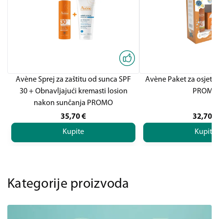
Avène Sprej za zaštitu od sunca SPF
Avène Paket za osjetlj
30 + Obnavljajući kremasti losion
PROMO
nakon sunčanja PROMO
35,70
€
32,70
€
Kupite
Kupite
Kategorije proizvoda