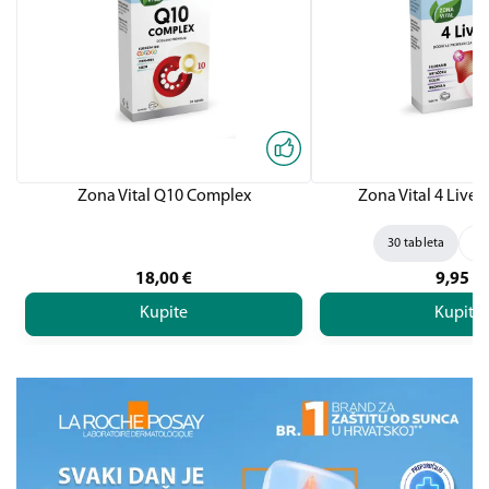
Zona Vital Q10 Complex
Zona Vital 4 Liver,
30 tableta
60
18,00
€
9,95
€
Kupite
Kupite