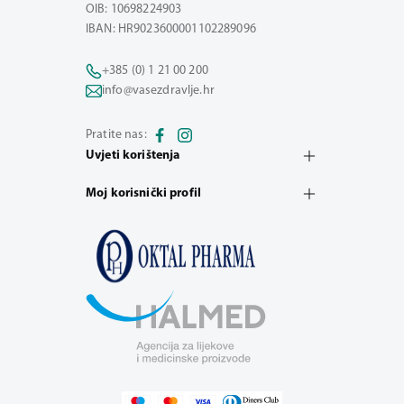
OIB: 10698224903
IBAN: HR9023600001102289096
+385 (0) 1 21 00 200
info@vasezdravlje.hr
Pratite nas:
Uvjeti korištenja
Moj korisnički profil