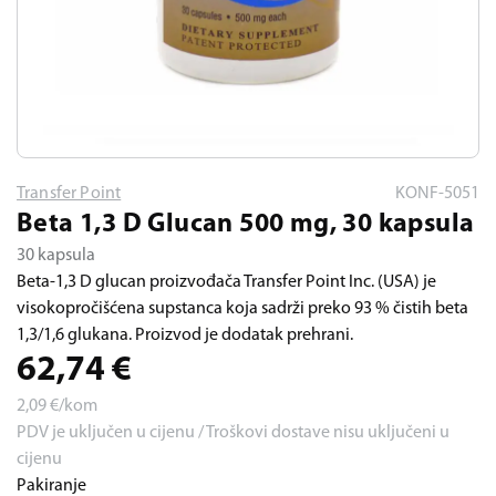
Transfer Point
KONF-5051
Beta 1,3 D Glucan 500 mg, 30 kapsula
30 kapsula
Beta-1,3 D glucan proizvođača Transfer Point Inc. (USA) je
visokopročišćena supstanca koja sadrži preko 93 % čistih beta
1,3/1,6 glukana. Proizvod je dodatak prehrani.
62,74
€
2,09
€/kom
PDV je uključen u cijenu / Troškovi dostave nisu uključeni u
cijenu
Pakiranje