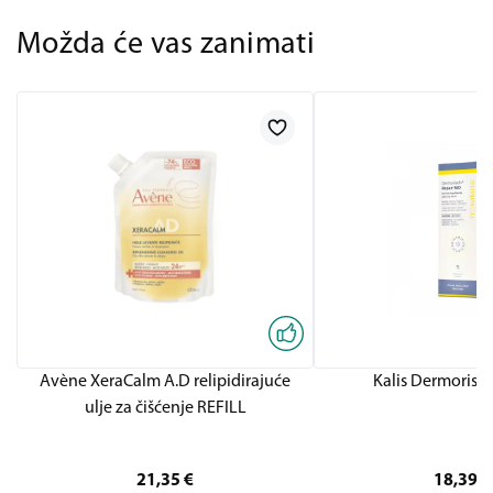
Možda će vas zanimati
Avène XeraCalm A.D relipidirajuće
Kalis Dermorisol
ulje za čišćenje REFILL
21,35
€
18,39
€