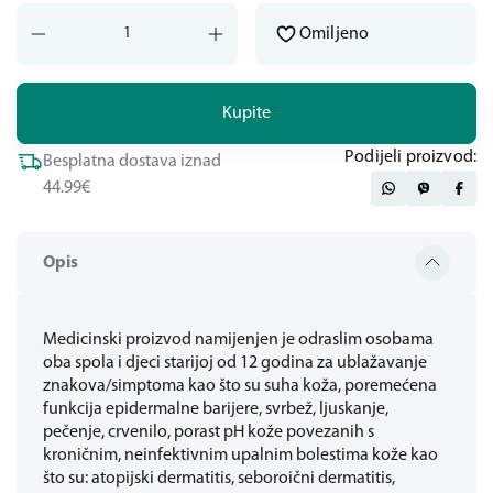
Omiljeno
Kupite
Podijeli proizvod:
Besplatna dostava iznad
44.99€
Opis
Medicinski proizvod namijenjen je odraslim osobama
oba spola i djeci starijoj od 12 godina za ublažavanje
znakova/simptoma kao što su suha koža, poremećena
funkcija epidermalne barijere, svrbež, ljuskanje,
pečenje, crvenilo, porast pH kože povezanih s
kroničnim, neinfektivnim upalnim bolestima kože kao
što su: atopijski dermatitis, seboroični dermatitis,