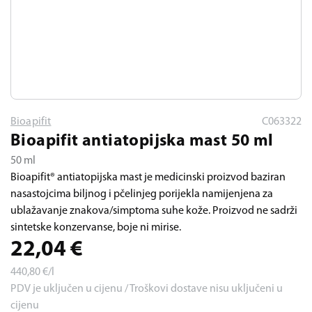
Bioapifit
C063322
Bioapifit antiatopijska mast 50 ml
50 ml
Bioapifit® antiatopijska mast je medicinski proizvod baziran
nasastojcima biljnog i pčelinjeg porijekla namijenjena za
ublažavanje znakova/simptoma suhe kože. Proizvod ne sadrži
sintetske konzervanse, boje ni mirise.
22,04
€
440,80
€/l
PDV je uključen u cijenu / Troškovi dostave nisu uključeni u
cijenu