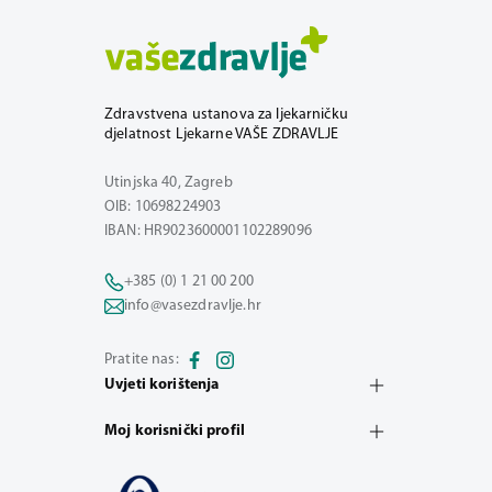
Zdravstvena ustanova za ljekarničku
djelatnost Ljekarne VAŠE ZDRAVLJE
Utinjska 40, Zagreb
OIB: 10698224903
IBAN: HR9023600001102289096
+385 (0) 1 21 00 200
info@vasezdravlje.hr
Pratite nas:
Uvjeti korištenja
Moj korisnički profil