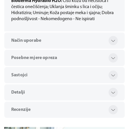
Bioderma Hydrabio H2O:
Čisti kožu od nečistoća i
čestica onečišćenja; Uklanja šminku s lica i očiju;
Hidratizira; Umiruje; Koža postaje meka i sjajna; Dobra
podnošljivost - Nekomedogeno - Ne ispirati
Način uporabe
Posebne mjere opreza
Sastojci
Detalji
Recenzije