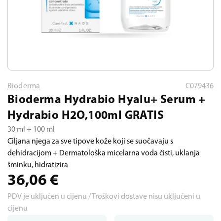
Bioderma
C079436
Bioderma Hydrabio Hyalu+ Serum +
Hydrabio H2O,100ml GRATIS
30 ml + 100 ml
Ciljana njega za sve tipove kože koji se suočavaju s
dehidracijom + Dermatološka micelarna voda čisti, uklanja
šminku, hidratizira
36,06
€
PDV je uključen u cijenu / Troškovi dostave nisu uključeni u
cijenu