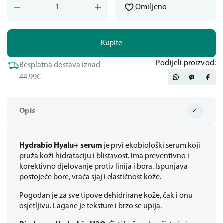
Omiljeno
Kupite
Podijeli proizvod:
Besplatna dostava iznad
44.99€
Opis
Hydrabio Hyalu+ serum
je prvi ekobiološki serum koji
pruža koži hidrataciju i blistavost. Ima preventivno i
korektivno djelovanje protiv linija i bora. Ispunjava
postojeće bore, vraća sjaj i elastičnost kože.
Pogodan je za sve tipove dehidrirane kože, čak i onu
osjetljivu. Lagane je teksture i brzo se upija.