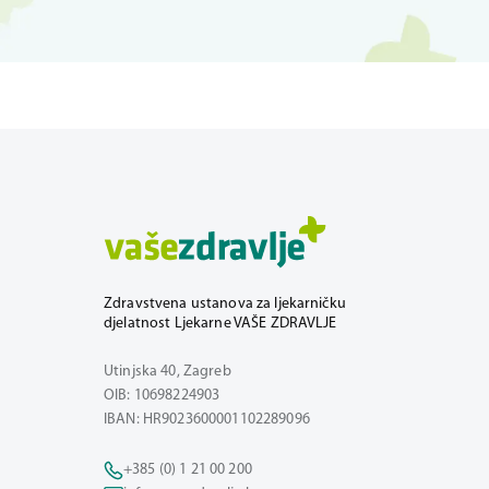
Zdravstvena ustanova za ljekarničku
djelatnost Ljekarne VAŠE ZDRAVLJE
Utinjska 40, Zagreb
OIB: 10698224903
IBAN: HR9023600001102289096
+385 (0) 1 21 00 200