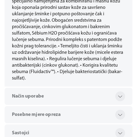
specijalno namijenjena za kombiniranu i masnu kožu
koja oponaša prirodni sastav kože za savršeno
uklanjanje šminke i potpuno poštovanje čak i
najosjetljivije kože. Obogaćen sredstvima za
pročišćavanje, cinkovim glukonatom i bakrenim
sulfatom, Sébium H2O pročišćava kožu i ograničava
lučenje sebuma. Prirodni kompleks s patentom podiže
kožni prag tolerancije. • Temeljito čisti i uklanja šminku
uz održavanje hidrolipidne barijere kože (micele estera
masnih kiselina). • Regulira lučenje sebuma i djeluje
antibakterijski (cinkov glukonat). • Korigira kvalitetu
sebuma (Fluidactiv™). • Djeluje bakteriostatički (bakar-
sulfat).
Način uporabe
Posebne mjere opreza
Sastojci