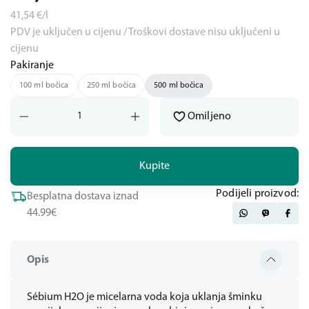
41,54
€/l
PDV je uključen u cijenu / Troškovi dostave nisu uključeni u
cijenu
Pakiranje
100 ml bočica
250 ml bočica
500 ml bočica
Omiljeno
Kupite
Podijeli proizvod:
Besplatna dostava iznad
44.99€
Opis
Sébium H2O je micelarna voda koja uklanja šminku