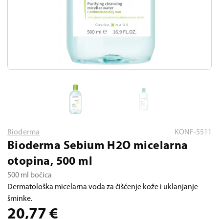
Bioderma
KONF-5511
Bioderma Sebium H2O micelarna
otopina, 500 ml
500 ml bočica
Dermatološka micelarna voda za čišćenje kože i uklanjanje
šminke.
20,77
€