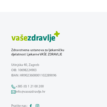
Zdravstvena ustanova za ljekarničku
djelatnost Ljekarne VAŠE ZDRAVLJE
Utinjska 40, Zagreb
OIB: 10698224903
IBAN: HR9023600001102289096
+385 (0) 1 21 00 200
info@vasezdravlje.hr
Pratite nas: