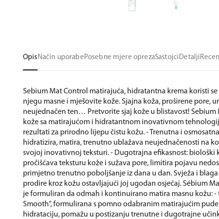
Opis
Način uporabe
Posebne mjere opreza
Sastojci
Detalji
Recen
Sebium Mat Control matirajuća, hidratantna krema koristi s
njegu masne i mješovite kože. Sjajna koža, proširene pore, u
neujednačen ten… Pretvorite sjaj kože u blistavost! Sebium 
kože sa matirajućom i hidratantnom inovativnom tehnologijom
rezultati za prirodno lijepu čistu kožu. - Trenutna i osmosatn
hidratizira, matira, trenutno ublažava neujednačenosti na ko
svojoj inovativnoj teksturi. - Dugotrajna efikasnost: biološki k
pročišćava teksturu kože i sužava pore, limitira pojavu nedos
primjetno trenutno poboljšanje iz dana u dan. Svježa i blaga
prodire kroz kožu ostavljajući joj ugodan osjećaj. Sébium M
je formuliran da odmah i kontinuirano matira masnu kožu: - 
Smooth", formulirana s pomno odabranim matirajućim puder
hidrataciju, pomažu u postizanju trenutne i dugotrajne učink