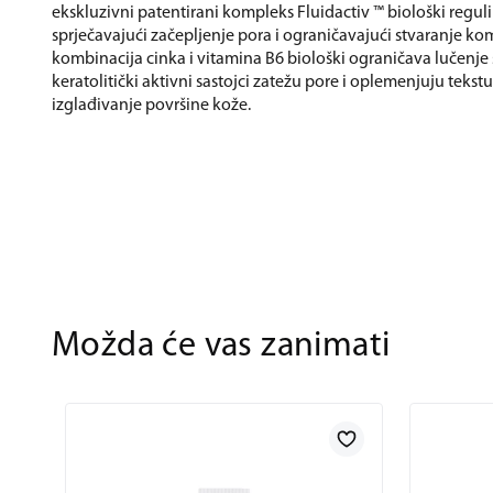
ekskluzivni patentirani kompleks Fluidactiv ™ biološki regul
sprječavajući začepljenje pora i ograničavajući stvaranje ko
kombinacija cinka i vitamina B6 biološki ograničava lučenje
keratolitički aktivni sastojci zatežu pore i oplemenjuju tekst
izglađivanje površine kože.
Možda će vas zanimati