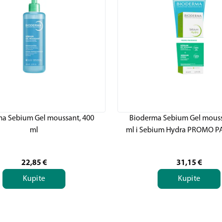
a Sebium Gel moussant, 400
Bioderma Sebium Gel mouss
ml
ml i Sebium Hydra PROMO P
22,85
€
31,15
€
Kupite
Kupite