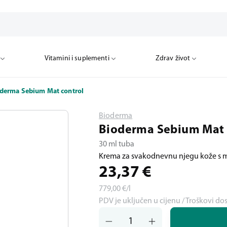
Vitamini i suplementi
Zdrav život
derma Sebium Mat control
Bioderma
Bioderma Sebium Mat 
30 ml tuba
Krema za svakodnevnu njegu kože s m
23,37
€
779,00
€/l
PDV je uključen u cijenu / Troškovi do