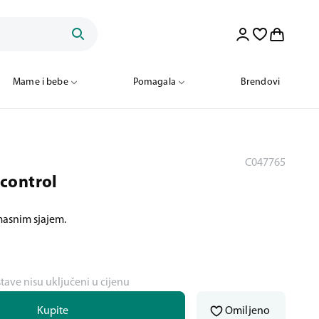
Mame i bebe
Pomagala
Brendovi
C047765
control
asnim sjajem.
stave nisu uključeni u cijenu
Kupite
Omiljeno