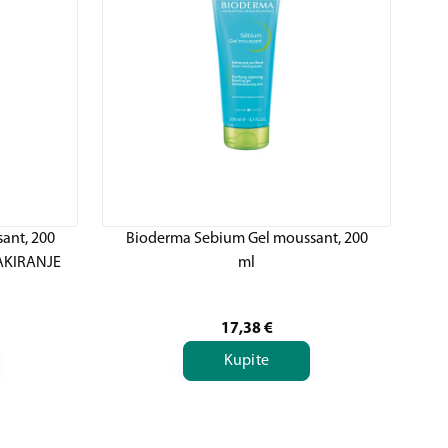
ant, 200
Bioderma Sebium Gel moussant, 200
AKIRANJE
ml
17,38
€
Kupite