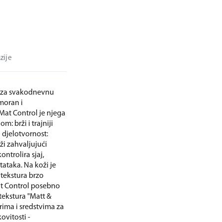
zije
e za svakodnevnu
moran i
Mat Control je njega
: brži i trajniji
a djelotvornost:
ži zahvaljujući
ontrolira sjaj,
tataka. Na koži je
 tekstura brzo
at Control posebno
tekstura "Matt &
ima i sredstvima za
ovitosti -