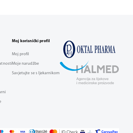
Moj korisnički profil
Moj profil
vatnosti
Moje narudžbe
Savjetujte se s ljekarnikom
arni
e