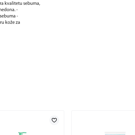
ira kvalitetu sebuma,
medona. -
 sebuma -
uru kože za