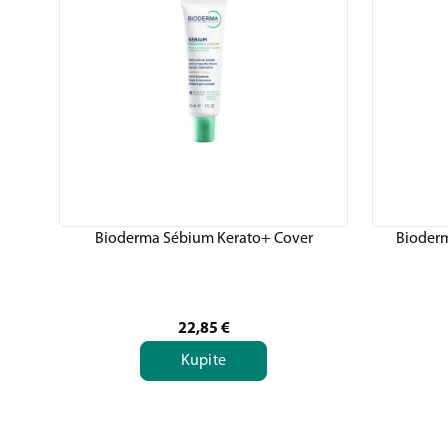
Bioderma Sébium Kerato+ Cover
Bioderm
22,85
€
Kupite