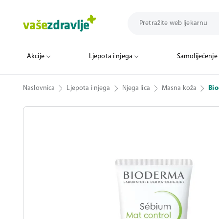
Akcije
Ljepota i njega
Samoliječenje
Naslovnica
Ljepota i njega
Njega lica
Masna koža
Bio