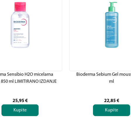
ma Sensibio H2O micelarna
Bioderma Sebium Gel mouss
, 850 ml LIMITIRANO IZDANJE
ml
25,95
€
22,85
€
Kupite
Kupite