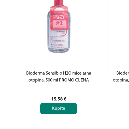
Bioderma Sensibio H2O micelarna
Bioder
otopina, 500 ml PROMO CIJENA
otopina
15,58
€
Kupite