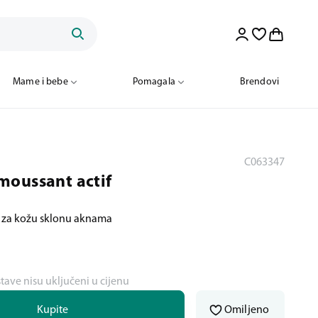
Mame i bebe
Pomagala
Brendovi
C063347
moussant actif
je za kožu sklonu aknama
stave nisu uključeni u cijenu
Kupite
Omiljeno