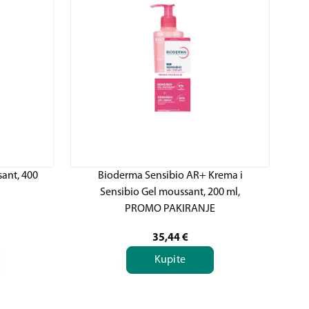
ant, 400
Bioderma Sensibio AR+ Krema i
B
Sensibio Gel moussant, 200 ml,
ml
PROMO PAKIRANJE
35,44
€
Kupite