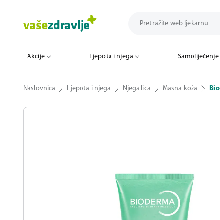
Akcije
Ljepota i njega
Samoliječenje
Naslovnica
Ljepota i njega
Njega lica
Masna koža
Bio