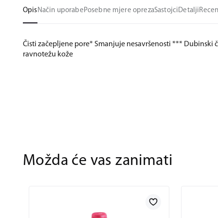
Opis
Način uporabe
Posebne mjere opreza
Sastojci
Detalji
Recen
Čisti začepljene pore* Smanjuje nesavršenosti *** Dubinski č
ravnotežu kože
Možda će vas zanimati